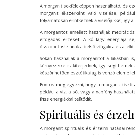
A morganit sokféleképpen használható, és eze
morganit ékszerként való viselése, példáu
folyamatosan érintkeznek a viselőjükkel, így a 
A morganitot emellett használják meditációs
elfogadás érzését. A kő lágy energiája s
összpontosítsanak a belső világukra és a lelki 
Sokan használják a morganitot a lakásban is
környezetre is kiterjednek, így segíthetn
köszönhetően esztétikailag is vonzó eleme leh
Fontos megjegyezni, hogy a morganit tisztítá
például a víz, a só, vagy a napfény használat
friss energiákkal telítődik.
Spirituális és érze
A morganit spirituális és érzelmi hatásai r