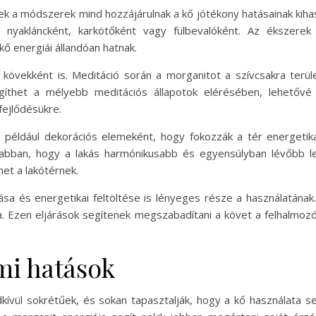
k a módszerek mind hozzájárulnak a kő jótékony hatásainak kiha
l nyakláncként, karkötőként vagy fülbevalóként. Az ékszerek
kő energiái állandóan hatnak.
 kövekként is. Meditáció során a morganitot a szívcsakra terü
egíthet a mélyebb meditációs állapotok elérésében, lehetővé
fejlődésükre.
, például dekorációs elemeként, hogy fokozzák a tér energetika
ek abban, hogy a lakás harmónikusabb és egyensúlyban lévőbb 
et a lakótérnek.
sa és energetikai feltöltése is lényeges része a használatának.
a. Ezen eljárások segítenek megszabadítani a követ a felhalmozó
lmi hatások
endkívül sokrétűek, és sokan tapasztalják, hogy a kő használata