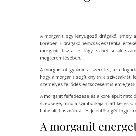
A morganit egy lenyűgöző drágakő, amely a 
körében. E drágakő nemcsak esztétikai értékév
morganit tiszta és lágy színei sokak szá
megteremtésében.
A morganitot gyakran a szeretet, az elfogadás
hogy a morganit segít kinyitni a szívcsakrát,
személyes fejlődés eszközeként is emlegetik,
A morganit felfedezése és a köré épült mitol
szépsége, mind a szimbolikája miatt keresik, 
hatásait, használatát és jelentőségét fogjuk 
A morganit energet