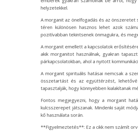
emberek gyakran számolnak be arról, hogy 
helyzetekkel.
A morganit az önelfogadás és az önszeretet s
téren különösen hasznos lehet azok számár
pozitívabban tekintsenek önmagukra, és mege
A morganit emellett a kapcsolatok erősítésére
akik morganitot használnak, gyakran tapas
párkapcsolatokban, ahol a nyitott kommunikác
A morganit spirituális hatásai nemcsak a sz
összetartást és az együttérzést, lehetővé
tapasztalják, hogy könnyebben kialakítanak m
Fontos megjegyezni, hogy a morganit hatá
kulcsszerepet játszanak. Mindenki saját mód
kő használata során.
**Figyelmeztetés**: Ez a cikk nem számít or