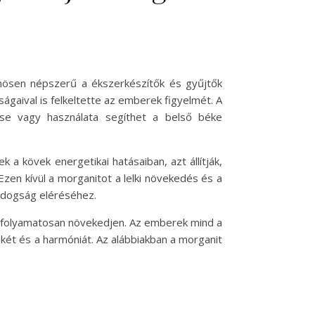
önösen népszerű a ékszerkészítők és gyűjtők
ágaival is felkeltette az emberek figyelmét. A
ése vagy használata segíthet a belső béke
 a kövek energetikai hatásaiban, azt állítják,
Ezen kívül a morganitot a lelki növekedés és a
oldogság eléréséhez.
és folyamatosan növekedjen. Az emberek mind a
ékét és a harmóniát. Az alábbiakban a morganit