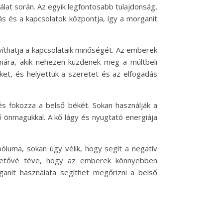
álat során. Az egyik legfontosabb tulajdonság,
dás és a kapcsolatok központja, így a morganit
víthatja a kapcsolataik minőségét. Az emberek
ámára, akik nehezen küzdenek meg a múltbeli
ket, és helyettük a szeretet és az elfogadás
 és fokozza a belső békét. Sokan használják a
ő önmagukkal. A kő lágy és nyugtató energiája
óluma, sokan úgy vélik, hogy segít a negatív
lehetővé téve, hogy az emberek könnyebben
ganit használata segíthet megőrizni a belső