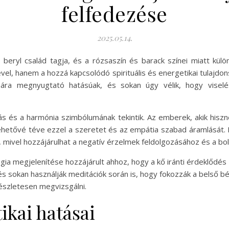
felfedezése
2025.05.14.
beryl család tagja, és a rózsaszín és barack színei miatt kül
el, hanem a hozzá kapcsolódó spirituális és energetikai tulajdons
mára megnyugtató hatásúak, és sokan úgy vélik, hogy visel
 és a harmónia szimbólumának tekintik. Az emberek, akik hisznek
 lehetővé téve ezzel a szeretet és az empátia szabad áramlását. 
 mivel hozzájárulhat a negatív érzelmek feldolgozásához és a b
ógia megjelenítése hozzájárult ahhoz, hogy a kő iránti érdeklőd
és sokan használják meditációk során is, hogy fokozzák a belső b
részletesen megvizsgálni.
ikai hatásai