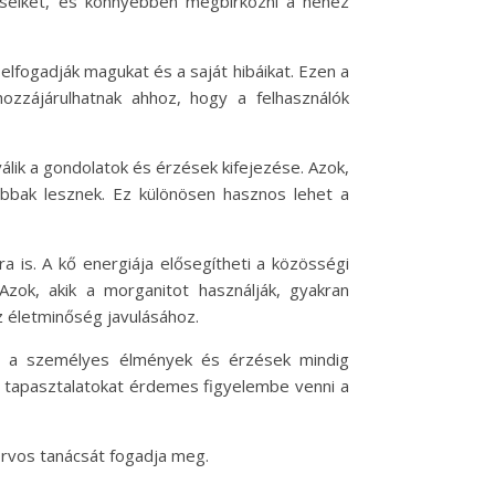
éseiket, és könnyebben megbirkózni a nehéz
lfogadják magukat és a saját hibáikat. Ezen a
ozzájárulhatnak ahhoz, hogy a felhasználók
álik a gondolatok és érzések kifejezése. Azok,
bbak lesznek. Ez különösen hasznos lehet a
 is. A kő energiája elősegítheti a közösségi
zok, akik a morganitot használják, gyakran
z életminőség javulásához.
án a személyes élmények és érzések mindig
a tapasztalatokat érdemes figyelembe venni a
orvos tanácsát fogadja meg.