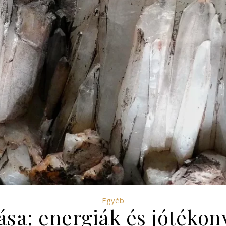
Egyéb
ása: energiák és jótékon