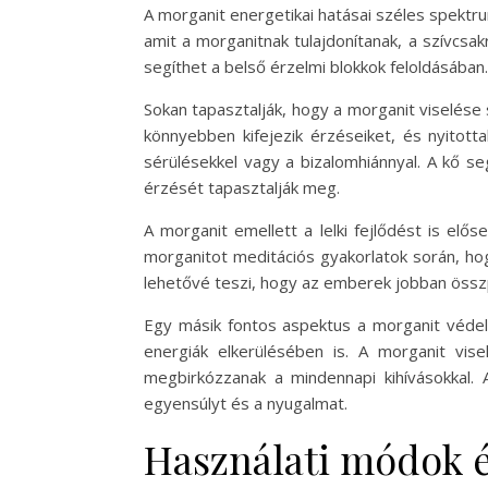
A morganit energetikai hatásai széles spektru
amit a morganitnak tulajdonítanak, a szívcsak
segíthet a belső érzelmi blokkok feloldásában.
Sokan tapasztalják, hogy a morganit viselése
könnyebben kifejezik érzéseiket, és nyitot
sérülésekkel vagy a bizalomhiánnyal. A kő s
érzését tapasztalják meg.
A morganit emellett a lelki fejlődést is elő
morganitot meditációs gyakorlatok során, hog
lehetővé teszi, hogy az emberek jobban összpo
Egy másik fontos aspektus a morganit védelm
energiák elkerülésében is. A morganit vi
megbirkózzanak a mindennapi kihívásokkal. 
egyensúlyt és a nyugalmat.
Használati módok 