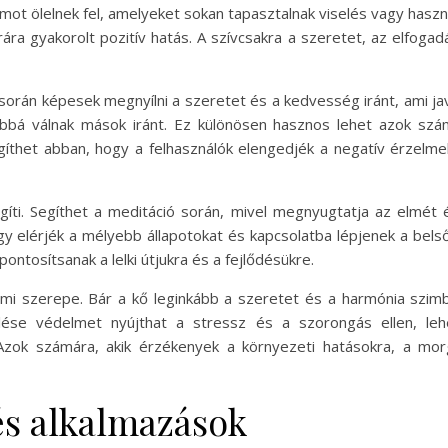
mot ölelnek fel, amelyeket sokan tapasztalnak viselés vagy haszn
rára gyakorolt pozitív hatás. A szívcsakra a szeretet, az elfoga
 során képesek megnyílni a szeretet és a kedvesség iránt, ami ja
tabbá válnak mások iránt. Ez különösen hasznos lehet azok sz
egíthet abban, hogy a felhasználók elengedjék a negatív érzelme
segíti. Segíthet a meditáció során, mivel megnyugtatja az elmét
y elérjék a mélyebb állapotokat és kapcsolatba lépjenek a bels
ntosítsanak a lelki útjukra és a fejlődésükre.
i szerepe. Bár a kő leginkább a szeretet és a harmónia szimb
selése védelmet nyújthat a stressz és a szorongás ellen, 
Azok számára, akik érzékenyek a környezeti hatásokra, a mor
és alkalmazások