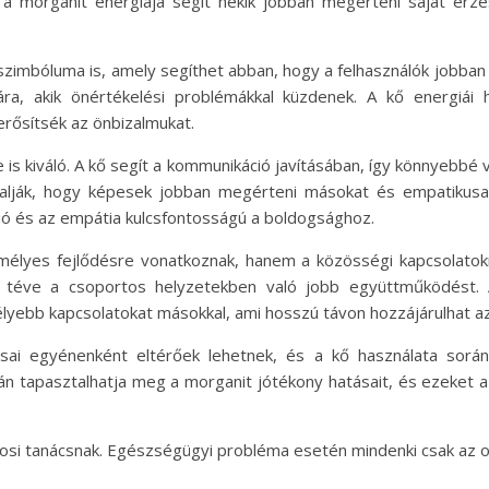
a morganit energiája segít nekik jobban megérteni saját érz
zimbóluma is, amely segíthet abban, hogy a felhasználók jobban e
a, akik önértékelési problémákkal küzdenek. A kő energiái h
rősítsék az önbizalmukat.
 is kiváló. A kő segít a kommunikáció javításában, így könnyebbé v
ztalják, hogy képesek jobban megérteni másokat és empatikusa
ió és az empátia kulcsfontosságú a boldogsághoz.
emélyes fejlődésre vonatkoznak, hanem a közösségi kapcsolatokra
 téve a csoportos helyzetekben való jobb együttműködést. A
élyebb kapcsolatokat másokkal, ami hosszú távon hozzájárulhat a
sai egyénenként eltérőek lehetnek, és a kő használata sor
ján tapasztalhatja meg a morganit jótékony hatásait, és ezeket 
vosi tanácsnak. Egészségügyi probléma esetén mindenki csak az 