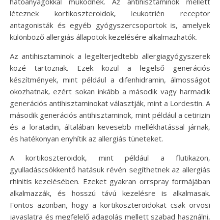
hatóanyagokkal működnek. Az antihisztaminok mellett
léteznek kortikoszteroidok, leukotrién receptor
antagonisták és egyéb gyógyszercsoportok is, amelyek
különböző allergiás állapotok kezelésére alkalmazhatók.
Az antihisztaminok a legelterjedtebb allergiagyógyszerek
közé tartoznak. Ezek közül a legelső generációs
készítmények, mint például a difenhidramin, álmosságot
okozhatnak, ezért sokan inkább a második vagy harmadik
generációs antihisztaminokat választják, mint a Lordestin. A
második generációs antihisztaminok, mint például a cetirizin
és a loratadin, általában kevesebb mellékhatással járnak,
és hatékonyan enyhítik az allergiás tüneteket.
A kortikoszteroidok, mint például a flutikazon,
gyulladáscsökkentő hatásuk révén segíthetnek az allergiás
rhinitis kezelésében. Ezeket gyakran orrspray formájában
alkalmazzák, és hosszú távú kezelésre is alkalmasak.
Fontos azonban, hogy a kortikoszteroidokat csak orvosi
javaslatra és megfelelő adagolás mellett szabad használni,