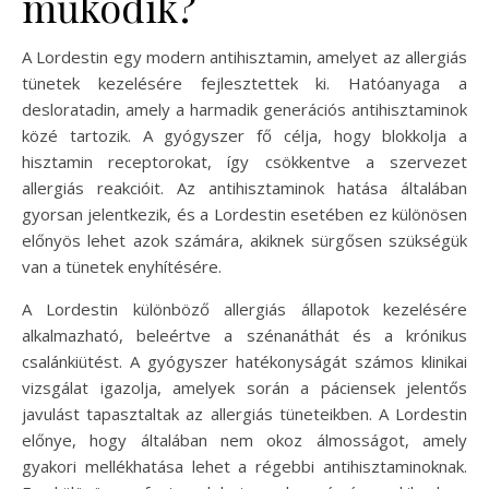
működik?
A Lordestin egy modern antihisztamin, amelyet az allergiás
tünetek kezelésére fejlesztettek ki. Hatóanyaga a
desloratadin, amely a harmadik generációs antihisztaminok
közé tartozik. A gyógyszer fő célja, hogy blokkolja a
hisztamin receptorokat, így csökkentve a szervezet
allergiás reakcióit. Az antihisztaminok hatása általában
gyorsan jelentkezik, és a Lordestin esetében ez különösen
előnyös lehet azok számára, akiknek sürgősen szükségük
van a tünetek enyhítésére.
A Lordestin különböző allergiás állapotok kezelésére
alkalmazható, beleértve a szénanáthát és a krónikus
csalánkiütést. A gyógyszer hatékonyságát számos klinikai
vizsgálat igazolja, amelyek során a páciensek jelentős
javulást tapasztaltak az allergiás tüneteikben. A Lordestin
előnye, hogy általában nem okoz álmosságot, amely
gyakori mellékhatása lehet a régebbi antihisztaminoknak.