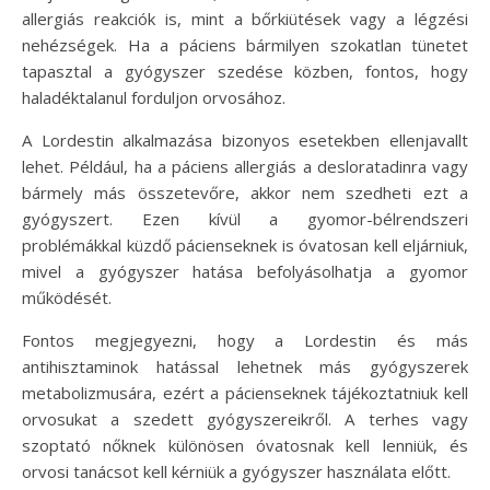
allergiás reakciók is, mint a bőrkiütések vagy a légzési
nehézségek. Ha a páciens bármilyen szokatlan tünetet
tapasztal a gyógyszer szedése közben, fontos, hogy
haladéktalanul forduljon orvosához.
A Lordestin alkalmazása bizonyos esetekben ellenjavallt
lehet. Például, ha a páciens allergiás a desloratadinra vagy
bármely más összetevőre, akkor nem szedheti ezt a
gyógyszert. Ezen kívül a gyomor-bélrendszeri
problémákkal küzdő pácienseknek is óvatosan kell eljárniuk,
mivel a gyógyszer hatása befolyásolhatja a gyomor
működését.
Fontos megjegyezni, hogy a Lordestin és más
antihisztaminok hatással lehetnek más gyógyszerek
metabolizmusára, ezért a pácienseknek tájékoztatniuk kell
orvosukat a szedett gyógyszereikről. A terhes vagy
szoptató nőknek különösen óvatosnak kell lenniük, és
orvosi tanácsot kell kérniük a gyógyszer használata előtt.