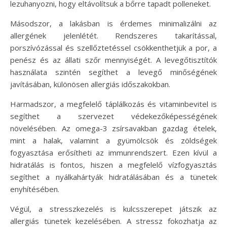
lezuhanyozni, hogy eltávolítsuk a bőrre tapadt polleneket.
Másodszor, a lakásban is érdemes minimalizálni az
allergének jelenlétét. Rendszeres takarítással,
porszívózással és szellőztetéssel csökkenthetjük a por, a
penész és az állati szőr mennyiségét. A levegőtisztítók
használata szintén segíthet a levegő minőségének
javításában, különösen allergiás időszakokban.
Harmadszor, a megfelelő táplálkozás és vitaminbevitel is
segíthet a szervezet védekezőképességének
növelésében. Az omega-3 zsírsavakban gazdag ételek,
mint a halak, valamint a gyümölcsök és zöldségek
fogyasztása erősítheti az immunrendszert. Ezen kívül a
hidratálás is fontos, hiszen a megfelelő vízfogyasztás
segíthet a nyálkahártyák hidratálásában és a tünetek
enyhítésében.
Végül, a stresszkezelés is kulcsszerepet játszik az
allergiás tünetek kezelésében. A stressz fokozhatja az