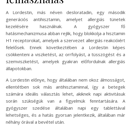
A Lordestin, más néven desloratadin, egy második
generációs antihisztamin, amelyet allergiás tünetek
kezelésére használnak. A gyógyszer fő
hatásmechanizmusa abban rejlik, hogy blokkolja a hisztamin
H1 receptorokat, amelyek a szervezet allergiás reakcióiért
felelősek. Ennek következtében a Lordestin képes
csökkenteni a viszketést, az orrfolyást, a tüsszögést és a
szemviszketést, amelyek gyakran előfordulnak allergiás
állapotokban.
A Lordestin előnye, hogy általában nem okoz álmosságot,
ellentétben sok más antihisztaminnal, így a betegek
számára ideális választás lehet, akiknek napi aktivitásuk
során szükségük van a figyelmük fenntartására. A
gyógyszer szedése általában napi egy tablettával
lehetséges, és a hatás gyorsan jelentkezik, általában már
néhány órával a bevétel után.