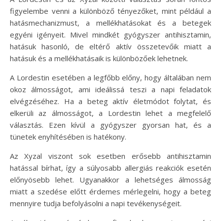
figyelembe venni a különböző tényezőket, mint például a
hatásmechanizmust, a mellékhatásokat és a betegek
egyéni igényeit. Mivel mindkét gyógyszer antihisztamin,
hatásuk hasonló, de eltérő aktív összetevőik miatt a
hatásuk és a mellékhatásaik is különbözőek lehetnek.
A Lordestin esetében a legfőbb előny, hogy általában nem
okoz álmosságot, ami ideálissá teszi a napi feladatok
elvégzéséhez. Ha a beteg aktív életmódot folytat, és
elkerüli az álmosságot, a Lordestin lehet a megfelelő
választás. Ezen kívül a gyógyszer gyorsan hat, és a
tünetek enyhítésében is hatékony.
Az Xyzal viszont sok esetben erősebb antihisztamin
hatással bírhat, így a súlyosabb allergiás reakciók esetén
előnyösebb lehet. Ugyanakkor a lehetséges álmosság
miatt a szedése előtt érdemes mérlegelni, hogy a beteg
mennyire tudja befolyásolni a napi tevékenységeit.