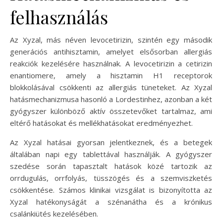
felhasználás
Az Xyzal, más néven levocetirizin, szintén egy második
generációs antihisztamin, amelyet elsősorban allergiás
reakciók kezelésére használnak. A levocetirizin a cetirizin
enantiomere, amely a hisztamin H1 receptorok
blokkolásával csökkenti az allergiás tüneteket. Az Xyzal
hatásmechanizmusa hasonló a Lordestinhez, azonban a két
gyógyszer különböző aktív összetevőket tartalmaz, ami
eltérő hatásokat és mellékhatásokat eredményezhet.
Az Xyzal hatásai gyorsan jelentkeznek, és a betegek
általában napi egy tablettával használják. A gyógyszer
szedése során tapasztalt hatások közé tartozik az
orrdugulás, orrfolyás, tüsszögés és a szemviszketés
csökkentése. Számos klinikai vizsgálat is bizonyította az
Xyzal hatékonyságát a szénanátha és a krónikus
csalánkiütés kezelésében.