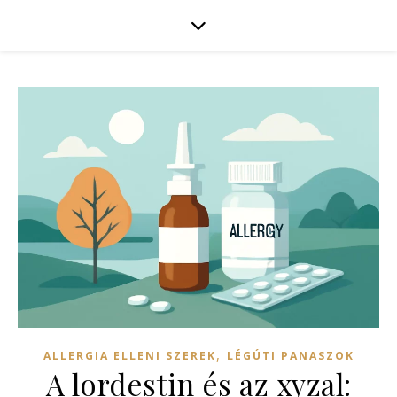
,
ALLERGIA ELLENI SZEREK
LÉGÚTI PANASZOK
A lordestin és az xyzal: