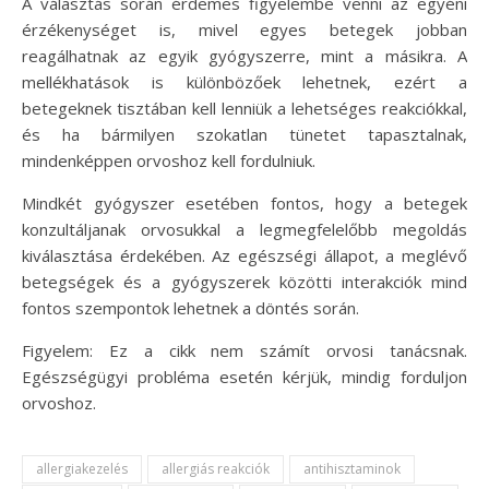
A választás során érdemes figyelembe venni az egyéni
érzékenységet is, mivel egyes betegek jobban
reagálhatnak az egyik gyógyszerre, mint a másikra. A
mellékhatások is különbözőek lehetnek, ezért a
betegeknek tisztában kell lenniük a lehetséges reakciókkal,
és ha bármilyen szokatlan tünetet tapasztalnak,
mindenképpen orvoshoz kell fordulniuk.
Mindkét gyógyszer esetében fontos, hogy a betegek
konzultáljanak orvosukkal a legmegfelelőbb megoldás
kiválasztása érdekében. Az egészségi állapot, a meglévő
betegségek és a gyógyszerek közötti interakciók mind
fontos szempontok lehetnek a döntés során.
Figyelem: Ez a cikk nem számít orvosi tanácsnak.
Egészségügyi probléma esetén kérjük, mindig forduljon
orvoshoz.
allergiakezelés
allergiás reakciók
antihisztaminok