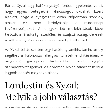
Bár az Xyzal nagy hatékonyságú, fontos figyelembe venni,
hogy egyes betegeknél álmosságot okozhat. Ezért
ajánlott, hogy a gyógyszert olyan időpontban szedjék,
amikor ez nem befolyásolja a mindennapi
tevékenységeket. A leggyakoribb mellékhatások közé
tartozik a fáradtság, szédülés és szájszárazság, de ezek
általában enyhék és nem mindenkinél jelentkeznek.
Az Xyzal tehát szintén egy hatékony antihisztamin, amely
segíthet a különböző allergiás tünetek enyhítésében. A
megfelelő gyógyszer kiválasztása mindig egyéni
szempontokat igényel, és érdemes orvos tanácsát kérni a
legjobb döntés meghozatalához.
Lordestin és Xyzal:
Melyik a jobb választás?
A Lordestin és az Xyzal közötti választás során fontos