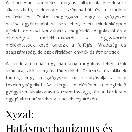
A Lordestin különféle allergiás állapotok kezelésére
alkalmazható, beleértve a szénanáthát és a krónikus
csalánkiütést. Fontos megjegyezni, hogy a gyógyszer
hatása egyénenként változó lehet, ezért mindenképpen
ajánlott orvossal konzultálni a megfelelő adagolásról és a
lehetséges mellékhatásokról. A leggyakoribb
mellékhatások közé tartozik a fejfájás, fáradtság és
szájszárazság, de ezek általában enyhék és átmenetiek.
A Lordestin tehát egy hatékony megoldás lehet azok
számára, akik allergiás tünetekkel küzdenek, és akiknek
fontos, hogy a gyógyszer ne befolyásolja a napi
tevékenységeiket. Az allergia kezelésében a megfelelő
gyógyszer kiválasztása kulcsfontosságú, és a Lordestin
egy jó alternatíva lehet a tünetek enyhítésére.
Xyzal:
Hatásmechanizmus és