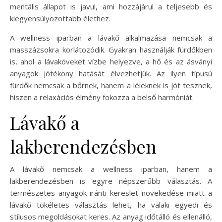
mentális állapot is javul, ami hozzájárul a teljesebb és
kiegyensúlyozottabb élethez.
A wellness iparban a lávakő alkalmazása nemcsak a
masszázsokra korlátozódik. Gyakran használják fürdőkben
is, ahol a lávaköveket vízbe helyezve, a hő és az ásványi
anyagok jótékony hatását élvezhetjük. Az ilyen típusú
fürdők nemcsak a bőrnek, hanem a léleknek is jót tesznek,
hiszen a relaxációs élmény fokozza a belső harmóniát.
Lávakő a
lakberendezésben
A lávakő nemcsak a wellness iparban, hanem a
lakberendezésben is egyre népszerűbb választás. A
természetes anyagok iránti kereslet növekedése miatt a
lávakő tökéletes választás lehet, ha valaki egyedi és
stílusos megoldásokat keres. Az anyag időtálló és ellenálló,