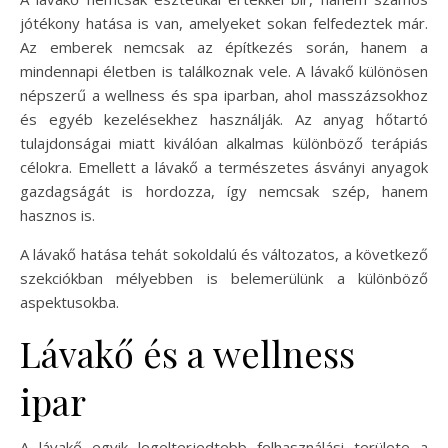
jótékony hatása is van, amelyeket sokan felfedeztek már.
Az emberek nemcsak az építkezés során, hanem a
mindennapi életben is találkoznak vele. A lávakő különösen
népszerű a wellness és spa iparban, ahol masszázsokhoz
és egyéb kezelésekhez használják. Az anyag hőtartó
tulajdonságai miatt kiválóan alkalmas különböző terápiás
célokra. Emellett a lávakő a természetes ásványi anyagok
gazdagságát is hordozza, így nemcsak szép, hanem
hasznos is.
A lávakő hatása tehát sokoldalú és változatos, a következő
szekciókban mélyebben is belemerülünk a különböző
aspektusokba.
Lávakő és a wellness
ipar
A lávakő egyik legelterjedtebb felhasználási területe a