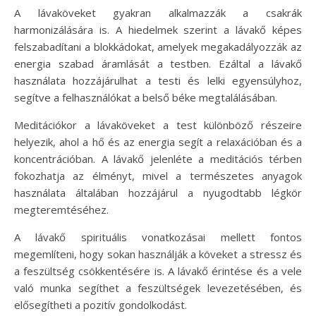
A lávaköveket gyakran alkalmazzák a csakrák
harmonizálására is. A hiedelmek szerint a lávakő képes
felszabadítani a blokkádokat, amelyek megakadályozzák az
energia szabad áramlását a testben. Ezáltal a lávakő
használata hozzájárulhat a testi és lelki egyensúlyhoz,
segítve a felhasználókat a belső béke megtalálásában.
Meditációkor a lávaköveket a test különböző részeire
helyezik, ahol a hő és az energia segít a relaxációban és a
koncentrációban. A lávakő jelenléte a meditációs térben
fokozhatja az élményt, mivel a természetes anyagok
használata általában hozzájárul a nyugodtabb légkör
megteremtéséhez.
A lávakő spirituális vonatkozásai mellett fontos
megemlíteni, hogy sokan használják a köveket a stressz és
a feszültség csökkentésére is. A lávakő érintése és a vele
való munka segíthet a feszültségek levezetésében, és
elősegítheti a pozitív gondolkodást.