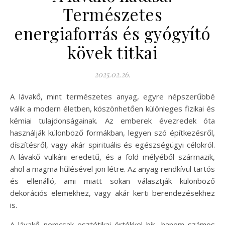
Természetes
energiaforrás és gyógyító
kövek titkai
2025.02.26.
A lávakő, mint természetes anyag, egyre népszerűbbé
válik a modern életben, köszönhetően különleges fizikai és
kémiai tulajdonságainak. Az emberek évezredek óta
használják különböző formákban, legyen szó építkezésről,
díszítésről, vagy akár spirituális és egészségügyi célokról.
A lávakő vulkáni eredetű, és a föld mélyéből származik,
ahol a magma hűlésével jön létre. Az anyag rendkívül tartós
és ellenálló, ami miatt sokan választják különböző
dekorációs elemekhez, vagy akár kerti berendezésekhez
is.
A lávakő nemcsak esztétikai értékkel bír, hanem számos