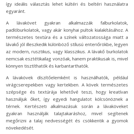
így ideális választás lehet kültéri és beltéri használatra
egyaránt.
A lávakövet gyakran alkalmazzák falburkolatok,
padlóburkolatok, vagy akár konyhai pultok kialakításához. A
természetes textúra és a színek változatossága miatt a
lávakő jól illeszkedik különböző stílusú enteriőrökbe, legyen
az modern, rusztikus, vagy klasszikus. A lávakő burkolatok
nemcsak esztétikailag vonzóak, hanem praktikusak is, mivel
könnyen tisztíthatók és karbantarthatók.
A lávakövek díszítőelemként is használhatók, például
virágcserepekben vagy kertekben. A kövek természetes
szépsége és textúrája lehetővé teszi, hogy kreatívan
használjuk őket, így egyedi hangulatot kölcsönöznek a
térnek. Kertészeti alkalmazásuk során a lávaköveket
gyakran használják talajtakaráshoz, mivel segítenek
megőrizni a talaj nedvességét és csökkentik a gyomok
növekedését.