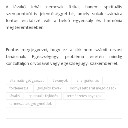
A lávakő tehát nemcsak fizikai, hanem spirituális
szempontból is jelentőséggel bír, amely sokak számára
fontos eszközzé vált a belső egyensúly és harmónia
megteremtésében.
—
Fontos megjegyezni, hogy ez a cikk nem számít orvosi
tanácsnak. Egészségügyi probléma esetén mindig
konzultáljon orvosával vagy egészségügyi szakemberrel.
alternatív gyógyászat
ásványok
energiaforrás
földenergia
gyógyító kövek
környezetbarát megoldások
lávakő
spirituális fejlődés
természetes anyagok
természetes gyógymódok