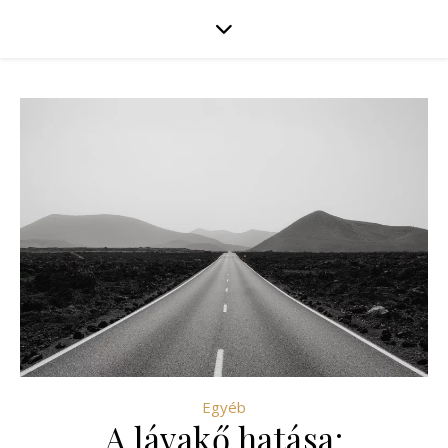
Egyéb
A lávakő hatása: