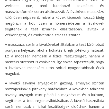
wellness ipar, ahol különböző kezelések és
masszázsformák során alkalmazzák. A lávaköves masszázs
különösen népszerű, mivel a kövek képesek hosszú ideig
megőrizni a hőt. Ezen a hőmérsékleten a lávakövek
segítenek a test izmainak ellazításában, javítják a
vérkeringést, és csökkentik a stressz szintet.
A masszázs során a lávaköveket általában a test különböző
pontjaira helyezik, ahol a hőhatás kifejti jótékony hatását.
Ez a módszer nemcsak a fizikai feszültséget, hanem a
mentális stresszt is csökkenti, így sokan tapasztalják, hogy
a lávaköves masszázs után sokkal nyugodtabbnak érzik
magukat.
A lávakő ásványi anyagokban gazdag, amelyek szintén
hozzájárulnak a jótékony hatásokhoz. A kövekben található
ásványi anyagok, mint például a magnézium és a kalcium,
segítenek a test regenerálódásában. A lávakő használata
során nemcsak a fizikai feszültségek oldódnak, hanem a