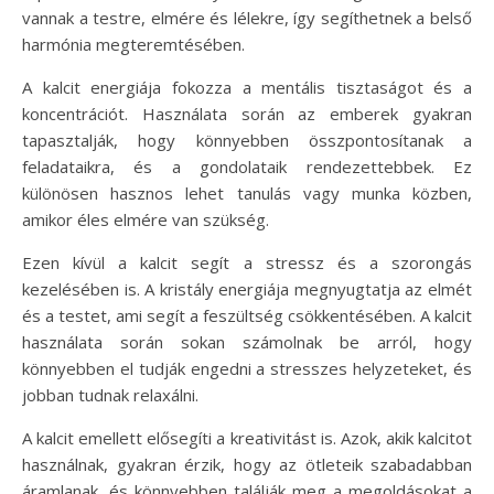
vannak a testre, elmére és lélekre, így segíthetnek a belső
harmónia megteremtésében.
A kalcit energiája fokozza a mentális tisztaságot és a
koncentrációt. Használata során az emberek gyakran
tapasztalják, hogy könnyebben összpontosítanak a
feladataikra, és a gondolataik rendezettebbek. Ez
különösen hasznos lehet tanulás vagy munka közben,
amikor éles elmére van szükség.
Ezen kívül a kalcit segít a stressz és a szorongás
kezelésében is. A kristály energiája megnyugtatja az elmét
és a testet, ami segít a feszültség csökkentésében. A kalcit
használata során sokan számolnak be arról, hogy
könnyebben el tudják engedni a stresszes helyzeteket, és
jobban tudnak relaxálni.
A kalcit emellett elősegíti a kreativitást is. Azok, akik kalcitot
használnak, gyakran érzik, hogy az ötleteik szabadabban
áramlanak, és könnyebben találják meg a megoldásokat a