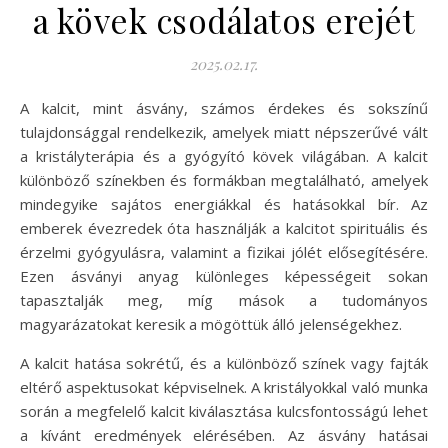
a kövek csodálatos erejét
2025.02.17.
A kalcit, mint ásvány, számos érdekes és sokszínű
tulajdonsággal rendelkezik, amelyek miatt népszerűvé vált
a kristályterápia és a gyógyító kövek világában. A kalcit
különböző színekben és formákban megtalálható, amelyek
mindegyike sajátos energiákkal és hatásokkal bír. Az
emberek évezredek óta használják a kalcitot spirituális és
érzelmi gyógyulásra, valamint a fizikai jólét elősegítésére.
Ezen ásványi anyag különleges képességeit sokan
tapasztalják meg, míg mások a tudományos
magyarázatokat keresik a mögöttük álló jelenségekhez.
A kalcit hatása sokrétű, és a különböző színek vagy fajták
eltérő aspektusokat képviselnek. A kristályokkal való munka
során a megfelelő kalcit kiválasztása kulcsfontosságú lehet
a kívánt eredmények elérésében. Az ásvány hatásai