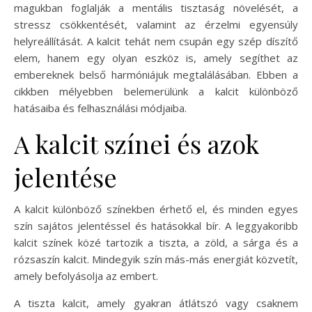
magukban foglalják a mentális tisztaság növelését, a
stressz csökkentését, valamint az érzelmi egyensúly
helyreállítását. A kalcit tehát nem csupán egy szép díszítő
elem, hanem egy olyan eszköz is, amely segíthet az
embereknek belső harmóniájuk megtalálásában. Ebben a
cikkben mélyebben belemerülünk a kalcit különböző
hatásaiba és felhasználási módjaiba.
A kalcit színei és azok
jelentése
A kalcit különböző színekben érhető el, és minden egyes
szín sajátos jelentéssel és hatásokkal bír. A leggyakoribb
kalcit színek közé tartozik a tiszta, a zöld, a sárga és a
rózsaszín kalcit. Mindegyik szín más-más energiát közvetít,
amely befolyásolja az embert.
A tiszta kalcit, amely gyakran átlátszó vagy csaknem