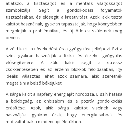
átlátszó, a tisztaságot és a mentális világosságot
szimbolizálja. Segít a gondolkodási folyamatok
tisztázásában, és elősegíti a kreativitást. Azok, akik tiszta
kalcitot használnak, gyakran tapasztalják, hogy könnyebben
megoldják a problémáikat, és új ötletek születnek meg
bennük.
A zöld kalcit a növekedést és a gyógyulást jelképezi. Ezt a
színt gyakran használják a fizikai és érzelmi gyógyulás
elősegítésére. A zöld kalcit segít a stressz
csökkentésében és az érzelmi blokkok feloldásában, így
ideális választás lehet azok számára, akik szeretnék
megtalálni a belső békéjüket.
A sárga kalcit a napfény energiáját hordozza. E szín hatása
a boldogság, az önbizalom és a pozitív gondolkodás
erősítése. Azok, akik sárga kalcitot viselnek vagy
használják, gyakran érzik, hogy energikusabbak és
motiváltabbak a mindennapi életükben.