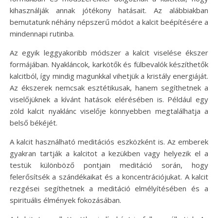
kihasználják annak jótékony hatásait. Az alábbiakban
bemutatunk néhány népszerű módot a kalcit beépítésére a
mindennapi rutinba.
Az egyik leggyakoribb módszer a kalcit viselése ékszer
formájában. Nyakláncok, karkötők és fülbevalók készíthetők
kalcitból, így mindig magunkkal vihetjük a kristály energiáját.
Az ékszerek nemcsak esztétikusak, hanem segíthetnek a
viselőjüknek a kívánt hatások elérésében is. Például egy
zöld kalcit nyaklánc viselője könnyebben megtalálhatja a
belső békéjét.
A kalcit használható meditációs eszközként is. Az emberek
gyakran tartják a kalcitot a kezükben vagy helyezik el a
testük különböző pontjain meditáció során, hogy
felerősítsék a szándékaikat és a koncentrációjukat. A kalcit
rezgései segíthetnek a meditáció elmélyítésében és a
spirituális élmények fokozásában.