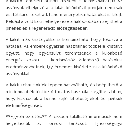
A kalcitot emellett otthoni díszként is felhasználhatjuk. Az
ásványok elhelyezése a lakás különböző pontjain nemcsak
esztétikai értéket ad, hanem energetikai hatásokat is kifejt.
Például a zöld kalcit elhelyezése a hálószobában segíthet a
pihenés és a regeneráció elősegítésében.
A kalcit más kristályokkal is kombinálható, hogy fokozza a
hatásait. Az emberek gyakran használnak többféle kristályt
együtt, hogy egyensúlyt teremtsenek a különböző
energiák között. E kombinációk különböző hatásokat
eredményezhetnek, így érdemes kísérletezni a különböző
ásványokkal.
A kalcit tehát sokféleképpen használható, és beépíthető a
mindennapi életünkbe. A tudatos használat segíthet abban,
hogy kiaknázzuk a benne rejlő lehetőségeket és javítsuk
életminőségünket.
**Figyelmeztetés:** A cikkben található információk nem
helyettesítik az orvosi tanácsot. Egészségügyi