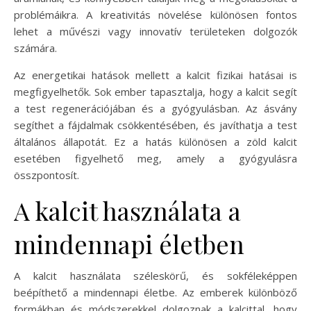
problémáikra. A kreativitás növelése különösen fontos
lehet a művészi vagy innovatív területeken dolgozók
számára.
Az energetikai hatások mellett a kalcit fizikai hatásai is
megfigyelhetők. Sok ember tapasztalja, hogy a kalcit segít
a test regenerációjában és a gyógyulásban. Az ásvány
segíthet a fájdalmak csökkentésében, és javíthatja a test
általános állapotát. Ez a hatás különösen a zöld kalcit
esetében figyelhető meg, amely a gyógyulásra
összpontosít.
A kalcit használata a
mindennapi életben
A kalcit használata széleskörű, és sokféleképpen
beépíthető a mindennapi életbe. Az emberek különböző
formákban és módszerekkel dolgoznak a kalcittal, hogy