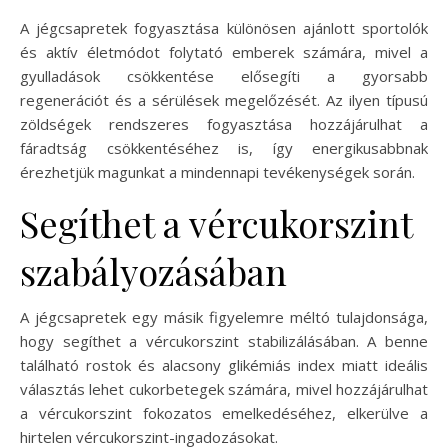
A jégcsapretek fogyasztása különösen ajánlott sportolók
és aktív életmódot folytató emberek számára, mivel a
gyulladások csökkentése elősegíti a gyorsabb
regenerációt és a sérülések megelőzését. Az ilyen típusú
zöldségek rendszeres fogyasztása hozzájárulhat a
fáradtság csökkentéséhez is, így energikusabbnak
érezhetjük magunkat a mindennapi tevékenységek során.
Segíthet a vércukorszint
szabályozásában
A jégcsapretek egy másik figyelemre méltó tulajdonsága,
hogy segíthet a vércukorszint stabilizálásában. A benne
található rostok és alacsony glikémiás index miatt ideális
választás lehet cukorbetegek számára, mivel hozzájárulhat
a vércukorszint fokozatos emelkedéséhez, elkerülve a
hirtelen vércukorszint-ingadozásokat.