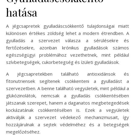
hatása
A jégcsapretek gyulladáscsökkentő tulajdonságai miatt
különösen értékes zöldség lehet a modern étrendben. A
gyulladás a szervezet válasza a sérülésekre és
fertőzésekre, azonban krónikus gyulladások számos
egészségügyi problémához vezethetnek, mint például
szívbetegségek, cukorbetegség és ízületi gyulladások.
A jégcsapretekben található antioxidánsok és
fitonutriensek segítenek csökkenteni a gyulladást a
szervezetben. A benne található vegyületek, mint például a
glükózinolátok, nemcsak a gyulladás csökkentésében
játszanak szerepet, hanem a daganatos megbetegedések
kockázatának csökkentésében is. Ezek a vegyületek
aktiválják a szervezet védekező mechanizmusait, így
hozzájárulnak a sejtek védelméhez és a betegségek
megelőzéséhez.