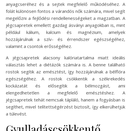
anyagcseréhez és a sejtek megfelelő működéséhez. A
folát különösen fontos a várandós nők számára, mivel segít
megelőzni a fejlődési rendellenességeket a magzatban. A
jégcsapretek emellett gazdag ásványi anyagokban is, mint
például kálium, kalcium és magnézium, amelyek
hozzájárulnak a szív- és érrendszer egészségéhez,
valamint a csontok erősségéhez.
A jégcsapretek alacsony kalóriatartalma miatt ideális
választás lehet a diétázók számára is. A benne található
rostok segítik az emésztést, így hozzájárulnak a bélflóra
egészségéhez. A rostok csökkentik a székrekedés
kockázatát és elősegítik a bélmozgást, ami
elengedhetetlen a megfelelő emésztéshez. A
jégcsapretek tehát nemcsak tápláló, hanem a fogyásban is
segíthet, mivel telítettségérzést biztosít, így elkerülhetjük
a túlevést.
Gyulladáscsökkentő