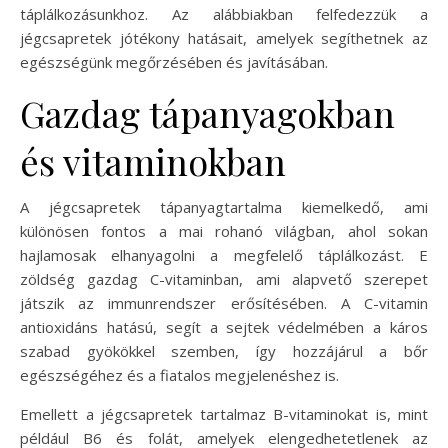
táplálkozásunkhoz. Az alábbiakban felfedezzük a
jégcsapretek jótékony hatásait, amelyek segíthetnek az
egészségünk megőrzésében és javításában.
Gazdag tápanyagokban
és vitaminokban
A jégcsapretek tápanyagtartalma kiemelkedő, ami
különösen fontos a mai rohanó világban, ahol sokan
hajlamosak elhanyagolni a megfelelő táplálkozást. E
zöldség gazdag C-vitaminban, ami alapvető szerepet
játszik az immunrendszer erősítésében. A C-vitamin
antioxidáns hatású, segít a sejtek védelmében a káros
szabad gyökökkel szemben, így hozzájárul a bőr
egészségéhez és a fiatalos megjelenéshez is.
Emellett a jégcsapretek tartalmaz B-vitaminokat is, mint
például B6 és folát, amelyek elengedhetetlenek az