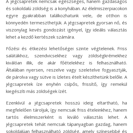
A jégcsapretek nemcsak egészséges, hanem gazdaságos
és sokoldalú zöldség is a konyhában. Az élelmiszerpiacokon
egyre gyakrabban találkozhatunk vele, de otthon is
könnyedén termeszthetjük. A jégcsapretek gyorsan nő, és
viszonylag kevés gondozást igényel, így ideális választás
lehet a kezdő kertészek számára.
Főzési és étkezési lehetőségei szinte végtelenek. Friss
salátákhoz, szendvicsekhez vagy zöldségkrémekhez
kiválóan illik, de akár főételekhez is felhasználható.
Általában nyersen, reszelve vagy szeletelve fogyasztják,
de párolva vagy sütve is ízletes ételt készíthetünk belőle. A
jégcsapretek íze enyhén csípős, frissítő, így remekül
kiegészíti más zöldségek ízét.
Ezenkívül a jégcsapretek hosszú ideig eltartható, ha
megfelelően tároljuk, így nemcsak friss ételeinkhez, hanem
tartós élelmiszerként is kiváló választás lehet. A
jégcsapretek tehát nemcsak tápanyagban gazdag, hanem
sokoldalúan felhasználható zöldség, amely színesebbé és