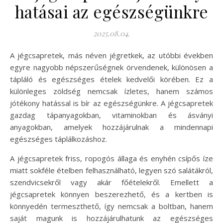
hatásai az egészségünkre
2025.08.04.
A jégcsapretek, más néven jégretkek, az utóbbi években
egyre nagyobb népszerűségnek örvendenek, különösen a
tápláló és egészséges ételek kedvelői körében. Ez a
különleges zöldség nemcsak ízletes, hanem számos
jótékony hatással is bír az egészségünkre. A jégcsapretek
gazdag tápanyagokban, vitaminokban és ásványi
anyagokban, amelyek hozzájárulnak a mindennapi
egészséges táplálkozáshoz.
A jégcsapretek friss, ropogós állaga és enyhén csípős íze
miatt sokféle ételben felhasználható, legyen szó salátákról,
szendvicsekről vagy akár főételekről. Emellett a
jégcsapretek könnyen beszerezhető, és a kertben is
könnyedén termeszthető, így nemcsak a boltban, hanem
saját magunk is hozzájárulhatunk az egészséges