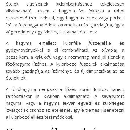
ételek alapízeinek kidomborításához tökéletesen
alkalmazható, hiszen a hagyma íze fokozza a többi
összetevő ízét. Például, egy hagymás leves vagy pörkölt
ízét a főzőhagyma édes, karamellizált íze gazdagítja, így a
végeredmény egy ízletes, tartalmas étel lesz.
A hagyma emellett különféle fűszerekkel és
gyógynövényekkel is jól kombinálható. Az olívaolaj, a
bazsalikom, a kakukkfű vagy a rozmaring mind jól illenek a
főzőhagyma ízéhez. A különböző fűszerek alkalmazása
tovább gazdagítja az ízélményt, és új dimenziókat ad az
ételeknek.
A főzőhagyma nemcsak a főzés során fontos, hanem
tartósításkor is kiválóan alkalmazható. A savanyított
hagyma, vagy a hagyma lekvár egyedi és különleges
ízvilágot kölcsönöz az ételeknek, így érdemes kísérletezni
a különböző elkészítési módokkal.