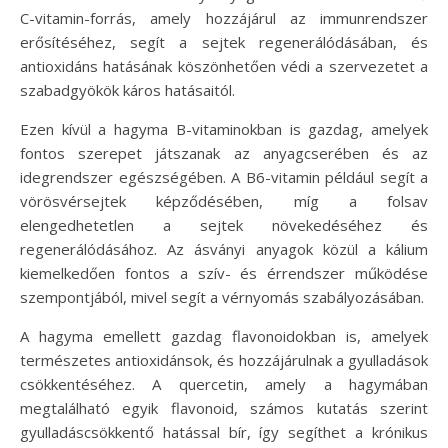
C-vitamin-forrás, amely hozzájárul az immunrendszer
erősítéséhez, segít a sejtek regenerálódásában, és
antioxidáns hatásának köszönhetően védi a szervezetet a
szabadgyökök káros hatásaitól.
Ezen kívül a hagyma B-vitaminokban is gazdag, amelyek
fontos szerepet játszanak az anyagcserében és az
idegrendszer egészségében. A B6-vitamin például segít a
vörösvérsejtek képződésében, míg a folsav
elengedhetetlen a sejtek növekedéséhez és
regenerálódásához. Az ásványi anyagok közül a kálium
kiemelkedően fontos a szív- és érrendszer működése
szempontjából, mivel segít a vérnyomás szabályozásában.
A hagyma emellett gazdag flavonoidokban is, amelyek
természetes antioxidánsok, és hozzájárulnak a gyulladások
csökkentéséhez. A quercetin, amely a hagymában
megtalálható egyik flavonoid, számos kutatás szerint
gyulladáscsökkentő hatással bír, így segíthet a krónikus