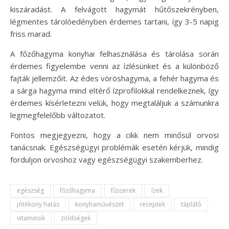
kiszáradást. A felvágott hagymát hűtőszekrényben,
légmentes tárolóedényben érdemes tartani, így 3-5 napig
friss marad.
A főzőhagyma konyhai felhasználása és tárolása során
érdemes figyelembe venni az ízlésünket és a különböző
fajták jellemzőit. Az édes vöröshagyma, a fehér hagyma és
a sárga hagyma mind eltérő ízprofilokkal rendelkeznek, így
érdemes kísérletezni velük, hogy megtaláljuk a számunkra
legmegfelelőbb változatot.
Fontos megjegyezni, hogy a cikk nem minősül orvosi
tanácsnak. Egészségügyi problémák esetén kérjük, mindig
forduljon orvoshoz vagy egészségügyi szakemberhez.
egészség
főzőhagyma
fűszerek
ízek
jótékony hatás
konyhaművészet
receptek
tápláló
vitaminok
zöldségek