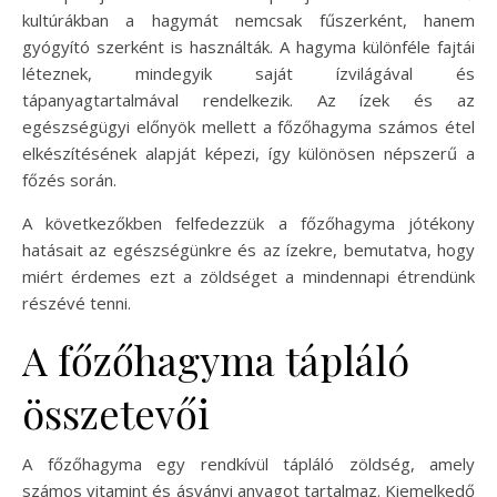
kultúrákban a hagymát nemcsak fűszerként, hanem
gyógyító szerként is használták. A hagyma különféle fajtái
léteznek, mindegyik saját ízvilágával és
tápanyagtartalmával rendelkezik. Az ízek és az
egészségügyi előnyök mellett a főzőhagyma számos étel
elkészítésének alapját képezi, így különösen népszerű a
főzés során.
A következőkben felfedezzük a főzőhagyma jótékony
hatásait az egészségünkre és az ízekre, bemutatva, hogy
miért érdemes ezt a zöldséget a mindennapi étrendünk
részévé tenni.
A főzőhagyma tápláló
összetevői
A főzőhagyma egy rendkívül tápláló zöldség, amely
számos vitamint és ásványi anyagot tartalmaz. Kiemelkedő