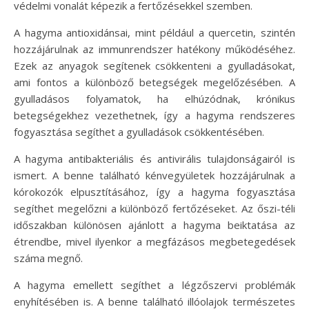
védelmi vonalát képezik a fertőzésekkel szemben.
A hagyma antioxidánsai, mint például a quercetin, szintén
hozzájárulnak az immunrendszer hatékony működéséhez.
Ezek az anyagok segítenek csökkenteni a gyulladásokat,
ami fontos a különböző betegségek megelőzésében. A
gyulladásos folyamatok, ha elhúzódnak, krónikus
betegségekhez vezethetnek, így a hagyma rendszeres
fogyasztása segíthet a gyulladások csökkentésében.
A hagyma antibakteriális és antivirális tulajdonságairól is
ismert. A benne található kénvegyületek hozzájárulnak a
kórokozók elpusztításához, így a hagyma fogyasztása
segíthet megelőzni a különböző fertőzéseket. Az őszi-téli
időszakban különösen ajánlott a hagyma beiktatása az
étrendbe, mivel ilyenkor a megfázásos megbetegedések
száma megnő.
A hagyma emellett segíthet a légzőszervi problémák
enyhítésében is. A benne található illóolajok természetes