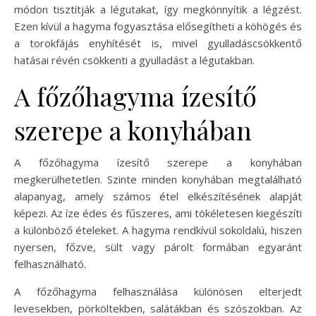
módon tisztítják a légutakat, így megkönnyítik a légzést.
Ezen kívül a hagyma fogyasztása elősegítheti a köhögés és
a torokfájás enyhítését is, mivel gyulladáscsökkentő
hatásai révén csökkenti a gyulladást a légutakban.
A főzőhagyma ízesítő
szerepe a konyhában
A főzőhagyma ízesítő szerepe a konyhában
megkerülhetetlen. Szinte minden konyhában megtalálható
alapanyag, amely számos étel elkészítésének alapját
képezi. Az íze édes és fűszeres, ami tökéletesen kiegészíti
a különböző ételeket. A hagyma rendkívül sokoldalú, hiszen
nyersen, főzve, sült vagy párolt formában egyaránt
felhasználható.
A főzőhagyma felhasználása különösen elterjedt
levesekben, pörköltekben, salátákban és szószokban. Az