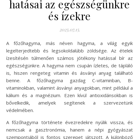
hatásai az egészségünkre
és ízekre
2025.07.15.
A főzőhagyma, más néven hagyma, a világ egyik
legelterjedtebb és legsokoldalúbb zöldsége. Az ételek
ízesítésén túlmenően számos jótékony hatással bír az
egészségünkre. A hagyma nem csupán ízletes, de tápláló
is, hiszen rengeteg vitamin és ásványi anyag található
benne. A főzőhagyma gazdag C-vitaminban, B-
vitaminokban, valamint ásványi anyagokban, mint például a
kálium és a magnézium. Ezen kívül antioxidánsokban is
bővelkedik, amelyek segítenek a szervezetünk
védelmében.
A főzőhagyma története évezredekre nyúlik vissza, és
nemcsak a gasztronómia, hanem a népi gyógyászat
szempontjából is fontos szerepet játszott. A különböző