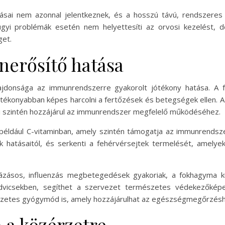
ásai nem azonnal jelentkeznek, és a hosszú távú, rendszeres
gyi problémák esetén nem helyettesíti az orvosi kezelést, d
get.
erősítő hatása
lajdonsága az immunrendszerre gyakorolt jótékony hatása. A 
tékonyabban képes harcolni a fertőzések és betegségek ellen. Az 
mi szintén hozzájárul az immunrendszer megfelelő működéséhez.
éldául C-vitaminban, amely szintén támogatja az immunrendszer
hatásaitól, és serkenti a fehérvérsejtek termelését, amelyek 
fázásos, influenzás megbetegedések gyakoriak, a fokhagyma k
ndvicsekben, segíthet a szervezet természetes védekezőké
szetes gyógymód is, amely hozzájárulhat az egészségmegőrzésh
 a közérzetre