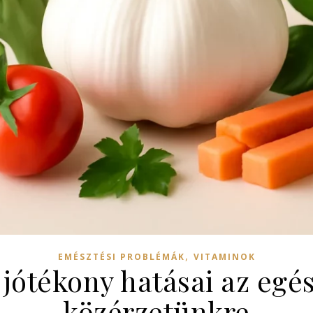
,
EMÉSZTÉSI PROBLÉMÁK
VITAMINOK
jótékony hatásai az egé
közérzetünkre