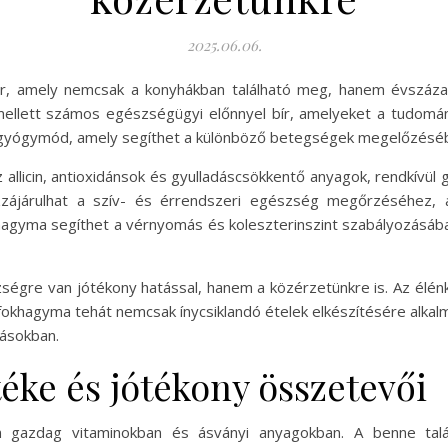
2025.06.06.
r, amely nemcsak a konyhákban található meg, hanem évszázado
 mellett számos egészségügyi előnnyel bír, amelyeket a tudom
 gyógymód, amely segíthet a különböző betegségek megelőzésé
 allicin, antioxidánsok és gyulladáscsökkentő anyagok, rendkívül 
ozzájárulhat a szív- és érrendszeri egészség megőrzéséhez, 
khagyma segíthet a vérnyomás és koleszterinszint szabályozásáb
ségre van jótékony hatással, hanem a közérzetünkre is. Az élénkí
A fokhagyma tehát nemcsak ínycsiklandó ételek elkészítésére al
ásokban.
éke és jótékony összetevői
 gazdag vitaminokban és ásványi anyagokban. A benne talá