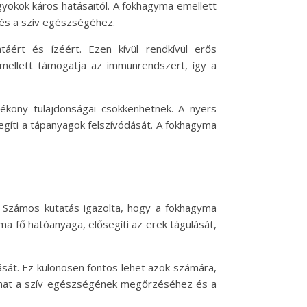
yökök káros hatásaitól. A fokhagyma emellett
és a szív egészségéhez.
táért és ízéért. Ezen kívül rendkívül erős
emellett támogatja az immunrendszert, így a
kony tulajdonságai csökkenhetnek. A nyers
gíti a tápanyagok felszívódását. A fokhagyma
a. Számos kutatás igazolta, hogy a fokhagyma
ma fő hatóanyaga, elősegíti az erek tágulását,
lását. Ez különösen fontos lehet azok számára,
ulhat a szív egészségének megőrzéséhez és a