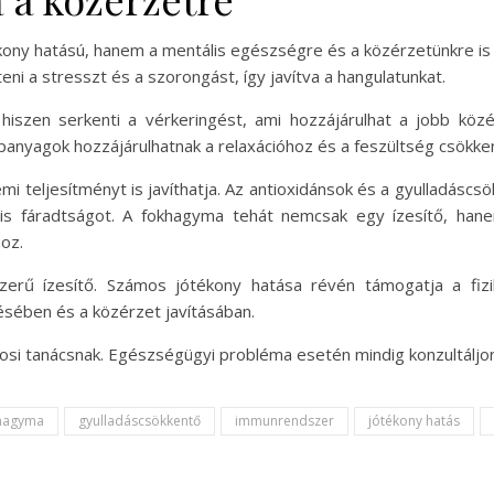
kony hatású, hanem a mentális egészségre és a közérzetünkre is 
ni a stresszt és a szorongást, így javítva a hangulatunkat.
hiszen serkenti a vérkeringést, ami hozzájárulhat a jobb kö
tápanyagok hozzájárulhatnak a relaxációhoz és a feszültség csökk
 teljesítményt is javíthatja. Az antioxidánsok és a gyulladáscs
tális fáradtságot. A fokhagyma tehát nemcsak egy ízesítő, h
oz.
zerű ízesítő. Számos jótékony hatása révén támogatja a fizi
sében és a közérzet javításában.
osi tanácsnak. Egészségügyi probléma esetén mindig konzultáljon
hagyma
gyulladáscsökkentő
immunrendszer
jótékony hatás