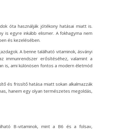
k óta használják jótékony hatásai miatt is.
ány is egyre inkább elismer. A fokhagyma nem
ben és kezelésében.
gazdagok. A benne található vitaminok, ásványi
az immunrendszer erősítéséhez, valamint a
an is, ami különösen fontos a modern életmód
tő és frissítő hatása miatt sokan alkalmazzák
kalmas, hanem egy olyan természetes megoldás,
lható B-vitaminok, mint a B6 és a folsav,