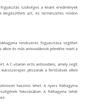
 fogyasztás szükséges a kívánt eredmények
e kiegészítheti azt, és természetes módon
fokhagyma rendszeres fogyasztása segíthet
allicin és más antioxidánsok jelenléte miatt a
t. A C-vitamin erős antioxidáns, amely segít
kulcsszerepet játszanak a fertőzések elleni
ülönösen hasznos lehet. A nyers fokhagyma
pességének fokozásában. A fokhagyma tehát
ez.