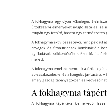
A fokhagyma egy olyan különleges élelmisze
Érzékszervi élményeket nyújtó illata és íze
csupán egy ízesítő, hanem egy természetes
A fokhagyma aktív összetevői, mint például az
anyagok és fitonutriensek kombinációja h
gyulladások csökkentéséhez. Ezen kívül a fo
mellett.
A fokhagyma emellett nemcsak a fizikai egész
stresszkezelésre, és a hangulat javítására. 
amely gazdag tápanyagokban és kedvező hat
A fokhagyma tápért
A fokhagyma tápértéke kiemelkedő, hiszen