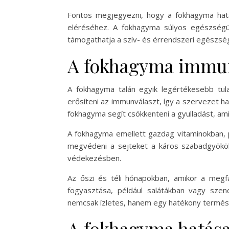
Fontos megjegyezni, hogy a fokhagyma hat
eléréséhez. A fokhagyma súlyos egészségü
támogathatja a szív- és érrendszeri egészsé
A fokhagyma immun
A fokhagyma talán egyik legértékesebb tu
erősíteni az immunválaszt, így a szervezet ha
fokhagyma segít csökkenteni a gyulladást, a
A fokhagyma emellett gazdag vitaminokban, p
megvédeni a sejteket a káros szabadgyökök 
védekezésben.
Az őszi és téli hónapokban, amikor a meg
fogyasztása, például salátákban vagy sze
nemcsak ízletes, hanem egy hatékony termé
A fokhagyma hatása