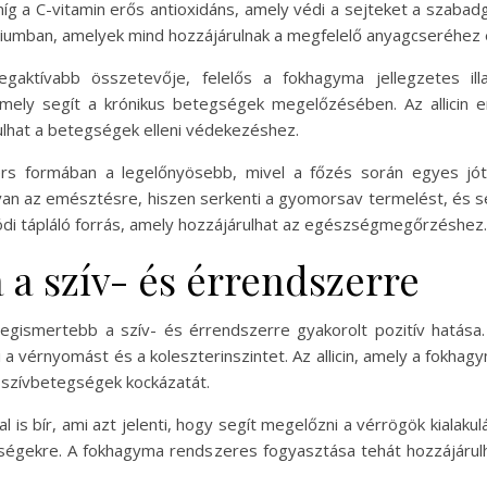
g a C-vitamin erős antioxidáns, amely védi a sejteket a szabadg
iumban, amelyek mind hozzájárulnak a megfelelő anyagcseréhez 
egaktívabb összetevője, felelős a fokhagyma jellegzetes illa
amely segít a krónikus betegségek megelőzésében. Az allicin 
lhat a betegségek elleni védekezéshez.
rs formában a legelőnyösebb, mivel a főzés során egyes jóté
van az emésztésre, hiszen serkenti a gyomorsav termelést, és se
ódi tápláló forrás, amely hozzájárulhat az egészségmegőrzéshez.
 a szív- és érrendszerre
legismertebb a szív- és érrendszerre gyakorolt pozitív hatás
 vérnyomást és a koleszterinszintet. Az allicin, amely a fokhagy
a szívbetegségek kockázatát.
 is bír, ami azt jelenti, hogy segít megelőzni a vérrögök kialaku
egségekre. A fokhagyma rendszeres fogyasztása tehát hozzájár