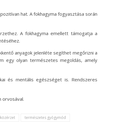
pozitívan hat. A fokhagyma fogyasztása során
zérzethez. A fokhagyma emellett támogatja a
entéséhez.
ökkentő anyagok jelenléte segíthet megőrizni a
anem egy olyan természetes megoldás, amely
kai és mentális egészséget is. Rendszeres
 orvosával.
közérzet
természetes gyógymód