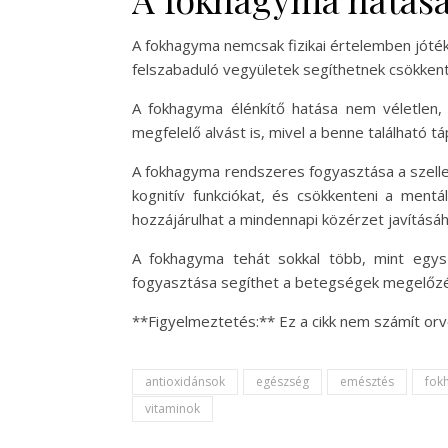
A fokhagyma nemcsak fizikai értelemben jóté
felszabaduló vegyületek segíthetnek csökkente
A fokhagyma élénkítő hatása nem véletlen, 
megfelelő alvást is, mivel a benne található 
A fokhagyma rendszeres fogyasztása a szellemi
kognitív funkciókat, és csökkenteni a men
hozzájárulhat a mindennapi közérzet javításáh
A fokhagyma tehát sokkal több, mint egys
fogyasztása segíthet a betegségek megelőzé
**Figyelmeztetés:** Ez a cikk nem számít orv
antioxidánsok
egészség
emésztés
fok
vitaminok