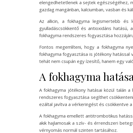
elengedhetetlenek a sejtek egészségéhez, mí
gazdag mangánban, kalciumban, vasban és kál
Az allicin, a fokhagyma legismertebb és l
gyulladáscsökkentő és antioxidáns hatású, 
fokhagyma rendszeres fogyasztása hozzájáru
Fontos megemlíteni, hogy a fokhagyma nye
fokhagyma fogyasztása is jótékony hatással 
tehát nem csupán egy ízesítő, hanem egy val
A fokhagyma hatása
A fokhagyma jótékony hatásai közül talán a 
rendszeres fogyasztása segíthet csökkenteni a
ezáltal javítva a vérkeringést és csökkentve 
A fokhagyma emellett antitrombotikus hatással
akik hajlamosak a szív- és érrendszeri bet
vérnyomás normál szinten tartásához.