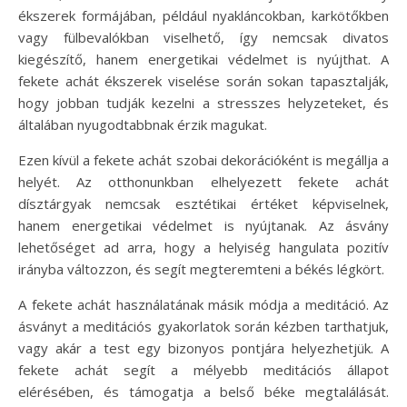
ékszerek formájában, például nyakláncokban, karkötőkben
vagy fülbevalókban viselhető, így nemcsak divatos
kiegészítő, hanem energetikai védelmet is nyújthat. A
fekete achát ékszerek viselése során sokan tapasztalják,
hogy jobban tudják kezelni a stresszes helyzeteket, és
általában nyugodtabbnak érzik magukat.
Ezen kívül a fekete achát szobai dekorációként is megállja a
helyét. Az otthonunkban elhelyezett fekete achát
dísztárgyak nemcsak esztétikai értéket képviselnek,
hanem energetikai védelmet is nyújtanak. Az ásvány
lehetőséget ad arra, hogy a helyiség hangulata pozitív
irányba változzon, és segít megteremteni a békés légkört.
A fekete achát használatának másik módja a meditáció. Az
ásványt a meditációs gyakorlatok során kézben tarthatjuk,
vagy akár a test egy bizonyos pontjára helyezhetjük. A
fekete achát segít a mélyebb meditációs állapot
elérésében, és támogatja a belső béke megtalálását.