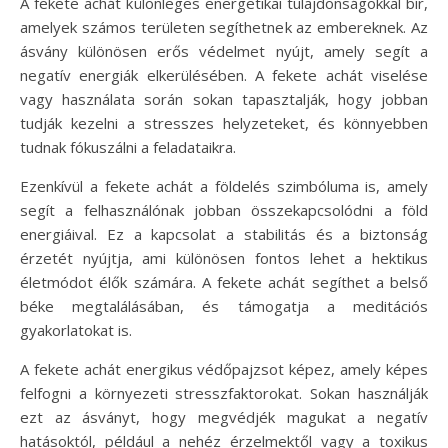
A fekete achát különleges energetikai tulajdonságokkal bír,
amelyek számos területen segíthetnek az embereknek. Az
ásvány különösen erős védelmet nyújt, amely segít a
negatív energiák elkerülésében. A fekete achát viselése
vagy használata során sokan tapasztalják, hogy jobban
tudják kezelni a stresszes helyzeteket, és könnyebben
tudnak fókuszálni a feladataikra.
Ezenkívül a fekete achát a földelés szimbóluma is, amely
segít a felhasználónak jobban összekapcsolódni a föld
energiáival. Ez a kapcsolat a stabilitás és a biztonság
érzetét nyújtja, ami különösen fontos lehet a hektikus
életmódot élők számára. A fekete achát segíthet a belső
béke megtalálásában, és támogatja a meditációs
gyakorlatokat is.
A fekete achát energikus védőpajzsot képez, amely képes
felfogni a környezeti stresszfaktorokat. Sokan használják
ezt az ásványt, hogy megvédjék magukat a negatív
hatásoktól, például a nehéz érzelmektől vagy a toxikus