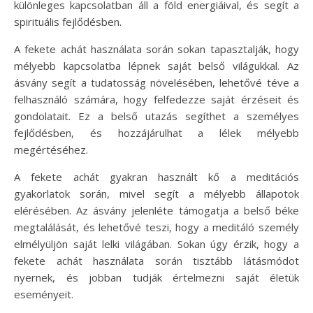
különleges kapcsolatban áll a föld energiáival, és segít a
spirituális fejlődésben.
A fekete achát használata során sokan tapasztalják, hogy
mélyebb kapcsolatba lépnek saját belső világukkal. Az
ásvány segít a tudatosság növelésében, lehetővé téve a
felhasználó számára, hogy felfedezze saját érzéseit és
gondolatait. Ez a belső utazás segíthet a személyes
fejlődésben, és hozzájárulhat a lélek mélyebb
megértéséhez.
A fekete achát gyakran használt kő a meditációs
gyakorlatok során, mivel segít a mélyebb állapotok
elérésében. Az ásvány jelenléte támogatja a belső béke
megtalálását, és lehetővé teszi, hogy a meditáló személy
elmélyüljön saját lelki világában. Sokan úgy érzik, hogy a
fekete achát használata során tisztább látásmódot
nyernek, és jobban tudják értelmezni saját életük
eseményeit.