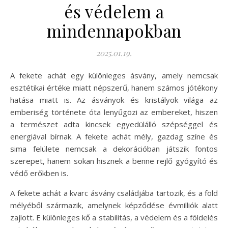
és védelem a
mindennapokban
2025.01.19.
A fekete achát egy különleges ásvány, amely nemcsak
esztétikai értéke miatt népszerű, hanem számos jótékony
hatása miatt is. Az ásványok és kristályok világa az
emberiség története óta lenyűgözi az embereket, hiszen
a természet adta kincsek egyedülálló szépséggel és
energiával bírnak. A fekete achát mély, gazdag színe és
sima felülete nemcsak a dekorációban játszik fontos
szerepet, hanem sokan hisznek a benne rejlő gyógyító és
védő erőkben is.
A fekete achát a kvarc ásvány családjába tartozik, és a föld
mélyéből származik, amelynek képződése évmilliók alatt
zajlott. E különleges kő a stabilitás, a védelem és a földelés