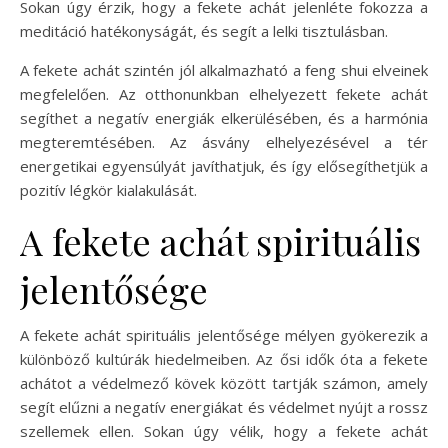
Sokan úgy érzik, hogy a fekete achát jelenléte fokozza a
meditáció hatékonyságát, és segít a lelki tisztulásban.
A fekete achát szintén jól alkalmazható a feng shui elveinek
megfelelően. Az otthonunkban elhelyezett fekete achát
segíthet a negatív energiák elkerülésében, és a harmónia
megteremtésében. Az ásvány elhelyezésével a tér
energetikai egyensúlyát javíthatjuk, és így elősegíthetjük a
pozitív légkör kialakulását.
A fekete achát spirituális
jelentősége
A fekete achát spirituális jelentősége mélyen gyökerezik a
különböző kultúrák hiedelmeiben. Az ősi idők óta a fekete
achátot a védelmező kövek között tartják számon, amely
segít elűzni a negatív energiákat és védelmet nyújt a rossz
szellemek ellen. Sokan úgy vélik, hogy a fekete achát