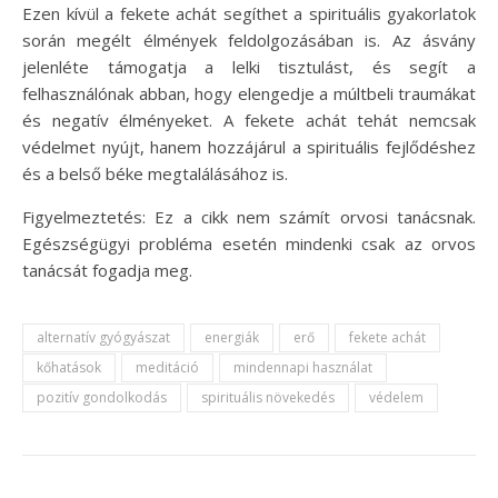
Ezen kívül a fekete achát segíthet a spirituális gyakorlatok
során megélt élmények feldolgozásában is. Az ásvány
jelenléte támogatja a lelki tisztulást, és segít a
felhasználónak abban, hogy elengedje a múltbeli traumákat
és negatív élményeket. A fekete achát tehát nemcsak
védelmet nyújt, hanem hozzájárul a spirituális fejlődéshez
és a belső béke megtalálásához is.
Figyelmeztetés: Ez a cikk nem számít orvosi tanácsnak.
Egészségügyi probléma esetén mindenki csak az orvos
tanácsát fogadja meg.
alternatív gyógyászat
energiák
erő
fekete achát
kőhatások
meditáció
mindennapi használat
pozitív gondolkodás
spirituális növekedés
védelem