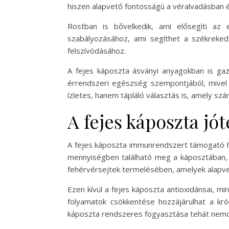
hiszen alapvető fontosságú a véralvadásban 
Rostban is bővelkedik, ami elősegíti a
szabályozásához, ami segíthet a székrek
felszívódásához.
A fejes káposzta ásványi anyagokban is gaz
érrendszeri egészség szempontjából, mivel
ízletes, hanem tápláló választás is, amely szá
A fejes káposzta j
A fejes káposzta immunrendszert támogató ha
mennyiségben található meg a káposztában, 
fehérvérsejtek termelésében, amelyek alapve
Ezen kívül a fejes káposzta antioxidánsai, mi
folyamatok csökkentése hozzájárulhat a kró
káposzta rendszeres fogyasztása tehát nemc