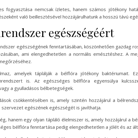
s fogyasztása nemcsak ízletes, hanem számos jótékony hatáss
zeként való beillesztésével hozzájárulhatunk a hosszú távú eg
élrendszer egészségéért
lrendszer egészségének fenntartásában, köszönhetően gazdag rost
zásában, ami elengedhetetlen a normális emésztéshez. A megf
 megőrzéséhez.
almaz, amelyek táplálják a bélflóra jótékony baktériumait. 
rendszert is. Az egészséges bélflóra egyensúlya kulcssz
 vagy a gyulladásos bélbetegségek.
adások csökkentésében is, amely szintén hozzájárul a bélrend
szervezet egészének egészségét is javíthatja.
ség, hanem egy olyan tápláló élelmiszer is, amely hozzájárul 
éges bélflóra fenntartása pedig elengedhetetlen a jólét és az á