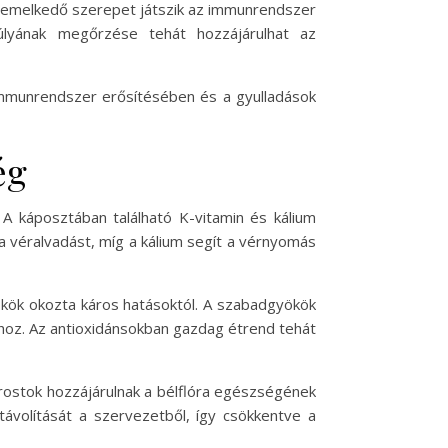
a kiemelkedő szerepet játszik az immunrendszer
úlyának megőrzése tehát hozzájárulhat az
 immunrendszer erősítésében és a gyulladások
ég
A káposztában található K-vitamin és kálium
a véralvadást, míg a kálium segít a vérnyomás
ökök okozta káros hatásoktól. A szabadgyökök
ához. Az antioxidánsokban gazdag étrend tehát
 rostok hozzájárulnak a bélflóra egészségének
távolítását a szervezetből, így csökkentve a