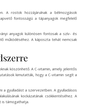
n. A rostok hozzájárulnak a bélmozgások
apvető fontosságú a tápanyagok megfelelő
ványi anyagok különösen fontosak a szív- és
lelő működéséhez. A káposzta tehát nemcsak
dszerre
knak köszönhető. A C-vitamin, amely jelentős
atások kimutatták, hogy a C-vitamin segít a
eni a gyulladást a szervezetben. A gyulladásos
alakulásának kockázatának csökkentéséhez. A
 is támogathatja.