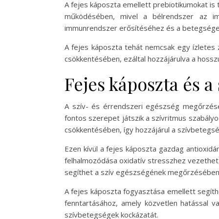
A fejes káposzta emellett prebiotikumokat is 
működésében, mivel a bélrendszer az imm
immunrendszer erősítéséhez és a betegség
A fejes káposzta tehát nemcsak egy ízletes 
csökkentésében, ezáltal hozzájárulva a hos
Fejes káposzta és a
A szív- és érrendszeri egészség megőrzéséb
fontos szerepet játszik a szívritmus szabály
csökkentésében, így hozzájárul a szívbeteg
Ezen kívül a fejes káposzta gazdag antioxid
felhalmozódása oxidatív stresszhez vezethet,
segíthet a szív egészségének megőrzésében
A fejes káposzta fogyasztása emellett segíth
fenntartásához, amely közvetlen hatással va
szívbetegségek kockázatát.