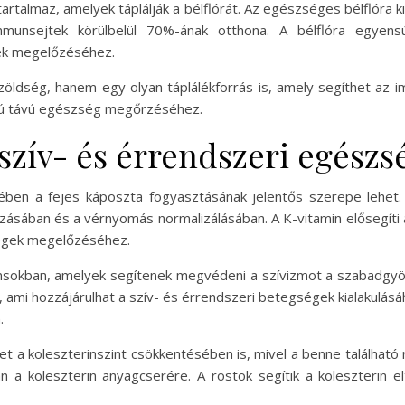
tartalmaz, amelyek táplálják a bélflórát. Az egészséges bélflór
unsejtek körülbelül 70%-ának otthona. A bélflóra egyens
ek megelőzéséhez.
zöldség, hanem egy olyan táplálékforrás is, amely segíthet az
szú távú egészség megőrzéséhez.
 szív- és érrendszeri egészs
en a fejes káposzta fogyasztásának jelentős szerepe lehet. 
ozásában és a vérnyomás normalizálásában. A K-vitamin elősegíti 
ségek megelőzéséhez.
ánsokban, amelyek segítenek megvédeni a szívizmot a szabadgy
 ami hozzájárulhat a szív- és érrendszeri betegségek kialakulás
.
et a koleszterinszint csökkentésében is, mivel a benne található
n a koleszterin anyagcserére. A rostok segítik a koleszterin el