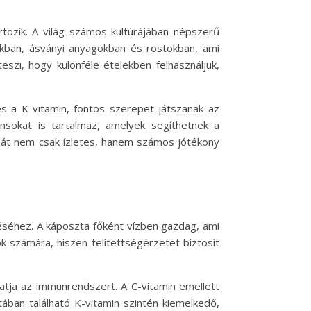
tozik. A világ számos kultúrájában népszerű
okban, ásványi anyagokban és rostokban, ami
szi, hogy különféle ételekben felhasználjuk,
és a K-vitamin, fontos szerepet játszanak az
sokat is tartalmaz, amelyek segíthetnek a
hát nem csak ízletes, hanem számos jótékony
éséhez. A káposzta főként vízben gazdag, ami
ók számára, hiszen telítettségérzetet biztosít
atja az immunrendszert. A C-vitamin emellett
ában található K-vitamin szintén kiemelkedő,