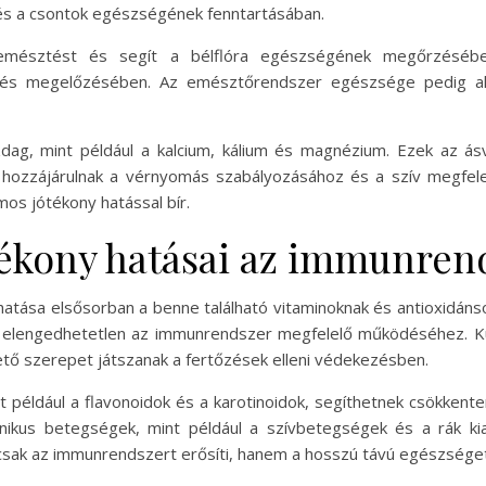
és a csontok egészségének fenntartásában.
z emésztést és segít a bélflóra egészségének megőrzésébe
edés megelőzésében. Az emésztőrendszer egészsége pedig al
dag, mint például a kalcium, kálium és magnézium. Ezek az ás
 hozzájárulnak a vérnyomás szabályozásához és a szív megfe
mos jótékony hatással bír.
ótékony hatásai az immunren
tása elsősorban a benne található vitaminoknak és antioxidánso
elengedhetetlen az immunrendszer megfelelő működéséhez. Kut
tő szerepet játszanak a fertőzések elleni védekezésben.
nt például a flavonoidok és a karotinoidok, segíthetnek csökkent
nikus betegségek, mint például a szívbetegségek és a rák ki
sak az immunrendszert erősíti, hanem a hosszú távú egészséget