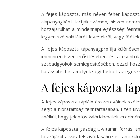
A fejes káposzta, más néven fehér káposzta
alapanyagként tartják számon, hiszen nemcs
hozzájárulhat a mindennapi egészség fenntar
legyen szó salátákról, levesekről, vagy főétele
A fejes káposzta tápanyagprofilja különösen
immunrendszer erősítésében és a csontok 
szabadgyökök semlegesítésében, ezzel hozzá
hatással is bír, amelyek segíthetnek az egé
A fejes káposzta t
A fejes káposzta tápláló összetevőinek szél
segít a hidratáltság fenntartásában. Ezen kív
anélkül, hogy jelentős kalóriabevitelt eredmé
A fejes káposzta gazdag C-vitamin forrás, a
hozzájárul a vas felszívódásához is, ami kü