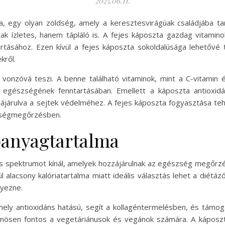
2025.06.11.
, egy olyan zöldség, amely a keresztesvirágúak családjába tar
ak ízletes, hanem tápláló is. A fejes káposzta gazdag vitamin
tásához. Ezen kívül a fejes káposzta sokoldalúsága lehetővé te
kről.
 vonzóvá teszi. A benne található vitaminok, mint a C-vitamin 
egészségének fenntartásában. Emellett a káposzta antioxidán
járulva a sejtek védelméhez. A fejes káposzta fogyasztása te
szségmegőrzésben.
ápanyagtartalma
es spektrumot kínál, amelyek hozzájárulnak az egészség megőrz
ül alacsony kalóriatartalma miatt ideális választás lehet a diétáz
nyezne.
mely antioxidáns hatású, segít a kollagéntermelésben, és támog
lönösen fontos a vegetáriánusok és vegánok számára. A káposzt