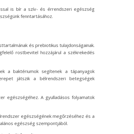
al is bír a szív- és érrendszeri egészség
észségünk fenntartásához.
tartalmának és prebiotikus tulajdonságainak.
elelő rostbevitel hozzájárul a székrekedés
Ezek a baktériumok segítenek a tápanyagok
erepet játszik a bélrendszeri betegségek
szer egészségéhez. A gyulladásos folyamatok
a bélrendszer egészségének megőrzéséhez és a
ltalános egészség szempontjából.