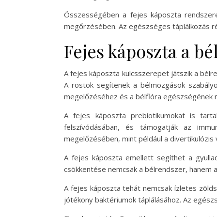
Összességében a fejes káposzta rendszere
megőrzésében. Az egészséges táplálkozás rés
Fejes káposzta a b
A fejes káposzta kulcsszerepet játszik a bé
A rostok segítenek a bélmozgások szabályo
megelőzéséhez és a bélflóra egészségének
A fejes káposzta prebiotikumokat is tart
felszívódásában, és támogatják az immun
megelőzésében, mint például a divertikulózis
A fejes káposzta emellett segíthet a gyull
csökkentése nemcsak a bélrendszer, hanem a 
A fejes káposzta tehát nemcsak ízletes zöld
jótékony baktériumok táplálásához. Az egészs