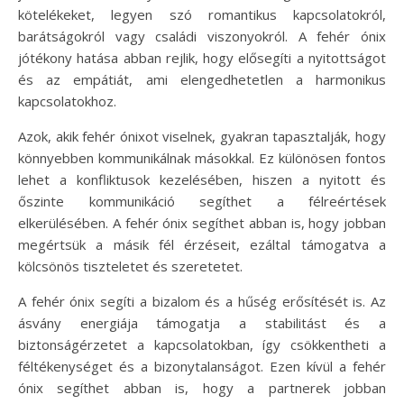
kötelékeket, legyen szó romantikus kapcsolatokról,
barátságokról vagy családi viszonyokról. A fehér ónix
jótékony hatása abban rejlik, hogy elősegíti a nyitottságot
és az empátiát, ami elengedhetetlen a harmonikus
kapcsolatokhoz.
Azok, akik fehér ónixot viselnek, gyakran tapasztalják, hogy
könnyebben kommunikálnak másokkal. Ez különösen fontos
lehet a konfliktusok kezelésében, hiszen a nyitott és
őszinte kommunikáció segíthet a félreértések
elkerülésében. A fehér ónix segíthet abban is, hogy jobban
megértsük a másik fél érzéseit, ezáltal támogatva a
kölcsönös tiszteletet és szeretetet.
A fehér ónix segíti a bizalom és a hűség erősítését is. Az
ásvány energiája támogatja a stabilitást és a
biztonságérzetet a kapcsolatokban, így csökkentheti a
féltékenységet és a bizonytalanságot. Ezen kívül a fehér
ónix segíthet abban is, hogy a partnerek jobban