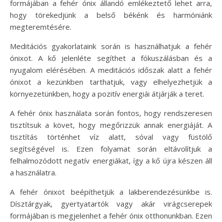
formájában a fehér ónix állandó emlékeztető lehet arra,
hogy törekedjünk a belső békénk és harmóniánk
megteremtésére.
Meditációs gyakorlataink során is használhatjuk a fehér
ónixot. A kő jelenléte segíthet a fókuszálásban és a
nyugalom elérésében. A meditációs időszak alatt a fehér
ónixot a kezünkben tarthatjuk, vagy elhelyezhetjük a
környezetünkben, hogy a pozitív energiái átjárják a teret.
A fehér ónix használata során fontos, hogy rendszeresen
tisztítsuk a követ, hogy megőrizzük annak energiáját. A
tisztítás történhet víz alatt, sóval vagy füstölő
segítségével is. Ezen folyamat során eltávolítjuk a
felhalmozódott negatív energiákat, így a kő újra készen áll
a használatra.
A fehér ónixot beépíthetjük a lakberendezésünkbe is.
Dísztárgyak, gyertyatartók vagy akár virágcserepek
formájában is megjelenhet a fehér ónix otthonunkban. Ezen