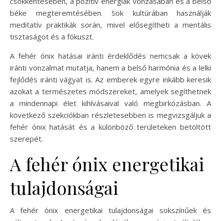
csökkentésében, a pozitív energiák vonzásában és a belső
béke megteremtésében. Sok kultúrában használják
meditatív praktikák során, mivel elősegítheti a mentális
tisztaságot és a fókuszt.
A fehér ónix hatásai iránti érdeklődés nemcsak a kövek
iránti vonzalmat mutatja, hanem a belső harmónia és a lelki
fejlődés iránti vágyat is. Az emberek egyre inkább keresik
azokat a természetes módszereket, amelyek segíthetnek
a mindennapi élet kihívásaival való megbirkózásban. A
következő szekciókban részletesebben is megvizsgáljuk a
fehér ónix hatását és a különböző területeken betöltött
szerepét.
A fehér ónix energetikai
tulajdonságai
A fehér ónix energetikai tulajdonságai sokszínűek és