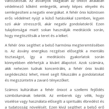
változatosak. Az ásványok világában az ónixot általában
védelmező kőként emlegetik, amely képes elnyelni és
semlegesíteni a negatív energiákat. A fehér ónix különösen
erős védelmet nyújt a külső hatásokkal szemben, legyen
szó akár stresszről, akár negatív gondolatokról. Ezen
tulajdonságai miatt sokan használják meditációk során,
hogy megtisztítsák a teret és a lelket.
A fehér ónix segíthet a belső harmónia megteremtésében
is. Az ásvány energikus rezgései elősegítik a mentális
tisztaságot, így a meditációs gyakorlatok során
könnyebben elérhetjük a kívánt állapotot. Azok számára,
akik nehezen tudnak koncentrálni, a fehér ónix kiváló
segédeszköz lehet, mivel segít fókuszálni a gondolatokat
és megszüntetni a zavaró tényezőket.
Számos kultúrában a fehér ónixot a szellemi fejlődés
szimbólumának tekintik. Az emberek úgy vélik, hogy
viselése vagy használata elősegíti a spirituális ébredést és
a tudatosság növelését. Ezen kívül segíthet a belső erő