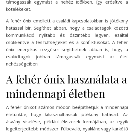
támogassák egymást a nehéz időkben, így erősítve a
kötelékeket.
A fehér ónix emellett a családi kapcsolatokban is jótékony
hatással bír. Segíthet abban, hogy a családtagok közötti
kommunikáció nyíltabb és őszintébb legyen, ezáltal
csökkentve a feszültségeket és a konfliktusokat. A fehér
ónix energikus rezgései segíthetnek abban is, hogy a
családtagok jobban támogassák egymást az élet
nehézségeiben.
A fehér ónix használata a
mindennapi életben
A fehér ónixot számos módon beépíthetjük a mindennapi
életünkbe, hogy kihasználhassuk jótékony hatásait. Az
ásvány viselése, például ékszerek formájában, az egyik
legelterjedtebb módszer. Fülbevaló, nyaklánc vagy karkötő