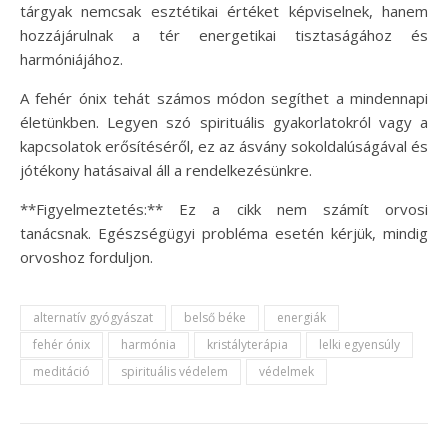
tárgyak nemcsak esztétikai értéket képviselnek, hanem
hozzájárulnak a tér energetikai tisztaságához és
harmóniájához.
A fehér ónix tehát számos módon segíthet a mindennapi
életünkben. Legyen szó spirituális gyakorlatokról vagy a
kapcsolatok erősítéséről, ez az ásvány sokoldalúságával és
jótékony hatásaival áll a rendelkezésünkre.
**Figyelmeztetés:** Ez a cikk nem számít orvosi
tanácsnak. Egészségügyi probléma esetén kérjük, mindig
orvoshoz forduljon.
alternatív gyógyászat
belső béke
energiák
fehér ónix
harmónia
kristályterápia
lelki egyensúly
meditáció
spirituális védelem
védelmek