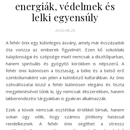
energiák, védelmek és
lelki egyensúly
2025.06.25.
A fehér ónix egy különleges ásvány, amely már évszázadok
óta vonzza az emberek figyelmét. Ezen kő sokoldalú
tulajdonságai és szépsége miatt nemcsak a díszítőiparban,
hanem spirituális és gyógyító körökben is népszerű. A
fehér ónix különösen a tisztaság, a béke és a belső erő
szimbólumaként van jelen a különböző kultúrákban. Az ónix
színváltozatai közül a fehér különösen elegáns és tiszta
megjelenésével tűnik ki, így nemcsak ékszerekben, hanem
lakberendezési tárgyakban is gyakran alkalmazzák.
Ezek a kövek nemcsak esztétikai értékkel bírnak, hanem
sokan úgy vélik, hogy számos jótékony hatással
rendelkeznek. A fehér ónix segíthet a stressz