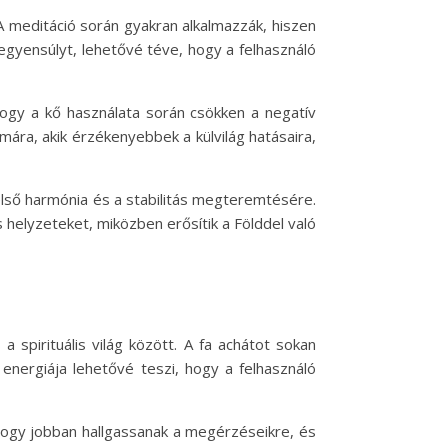
A meditáció során gyakran alkalmazzák, hiszen
egyensúlyt, lehetővé téve, hogy a felhasználó
hogy a kő használata során csökken a negatív
ára, akik érzékenyebbek a külvilág hatásaira,
belső harmónia és a stabilitás megteremtésére.
 helyzeteket, miközben erősítik a Földdel való
a spirituális világ között. A fa achátot sokan
 energiája lehetővé teszi, hogy a felhasználó
, hogy jobban hallgassanak a megérzéseikre, és