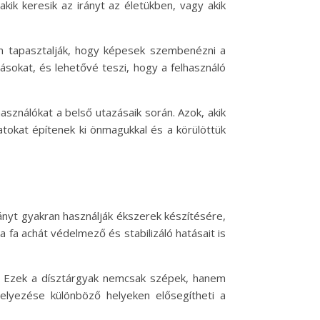
ik keresik az irányt az életükben, vagy akik
ran tapasztalják, hogy képesek szembenézni a
zásokat, és lehetővé teszi, hogy a felhasználó
asználókat a belső utazásaik során. Azok, akik
atokat építenek ki önmagukkal és a körülöttük
ányt gyakran használják ékszerek készítésére,
a fa achát védelmező és stabilizáló hatásait is
ok. Ezek a dísztárgyak nemcsak szépek, hanem
helyezése különböző helyeken elősegítheti a