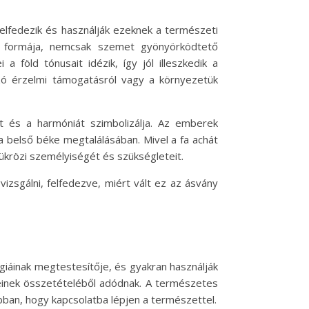
elfedezik és használják ezeknek a természeti
ik formája, nemcsak szemet gyönyörködtető
a föld tónusait idézik, így jól illeszkedik a
zó érzelmi támogatásról vagy a környezetük
t és a harmóniát szimbolizálja. Az emberek
a belső béke megtalálásában. Mivel a fa achát
ükrözi személyiségét és szükségleteit.
izsgálni, felfedezve, miért vált ez az ásvány
rgiáinak megtestesítője, és gyakran használják
neinek összetételéből adódnak. A természetes
 abban, hogy kapcsolatba lépjen a természettel.