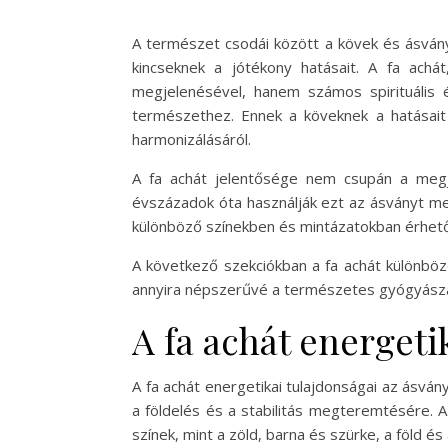
A természet csodái között a kövek és ásvány
kincseknek a jótékony hatásait. A fa ach
megjelenésével, hanem számos spirituális és 
természethez. Ennek a köveknek a hatásait
harmonizálásáról.
A fa achát jelentősége nem csupán a megje
évszázadok óta használják ezt az ásványt med
különböző színekben és mintázatokban érhető 
A következő szekciókban a fa achát különböző
annyira népszerűvé a természetes gyógyászat 
A fa achát energeti
A fa achát energetikai tulajdonságai az ásván
a földelés és a stabilitás megteremtésére. 
színek, mint a zöld, barna és szürke, a föld é