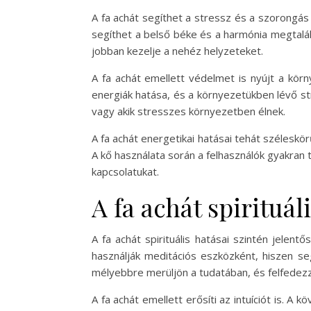
A fa achát segíthet a stressz és a szorongás
segíthet a belső béke és a harmónia megtalál
jobban kezelje a nehéz helyzeteket.
A fa achát emellett védelmet is nyújt a kör
energiák hatása, és a környezetükben lévő st
vagy akik stresszes környezetben élnek.
A fa achát energetikai hatásai tehát széleskö
A kő használata során a felhasználók gyakran 
kapcsolatukat.
A fa achát spirituál
A fa achát spirituális hatásai szintén jelent
használják meditációs eszközként, hiszen seg
mélyebbre merüljön a tudatában, és felfedezz
A fa achát emellett erősíti az intuíciót is. 