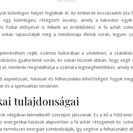
ok különleges helyet foglalnak el. Az emberek évszázadok óta f
át, egy különleges, rétegzett ásvány, amely a kalcedon egy
fizikai előnyével is felkelti az érdeklődést. A fa achát színei 
 sokan tapasztalják meg a mindennapi életük során, legyen s
lenésében rejlik; számos kultúrában a védelmet, a stabilitás
itációs gyakorlatok során, és sokan hisznek abban, hogy segít 
el, mindenki megtalálhatja a számára legmegfelelőbbet, amely t
 aspektusait, hatásait és felhasználási lehetőségeit fogjuk megv
és a spiritualitás területén.
kai tulajdonságai
yok világában kiemelkedő szerepet játszanak. Ez a kő a Föld ene
Az energetikai hatások alapvetően a fa achát rétegeinek és szí
s a természet energiáit szimbolizálják, így segítve a felhasználót