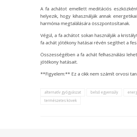
A fa achátot emellett meditációs eszközkén
helyezik, hogy kihasználják annak energetik
harmónia megtalálására összpontosítanak.
Végül, a fa achátot sokan használják a kristá
fa achát jótékony hatásai révén segíthet a fes
Összességében a fa achát felhasználási lehet
jótékony hatásait.
**Figyelem:** Ez a cikk nem számít orvosi t
alternatív gyógyászat
belső egyensúly
energ
természetes kövek