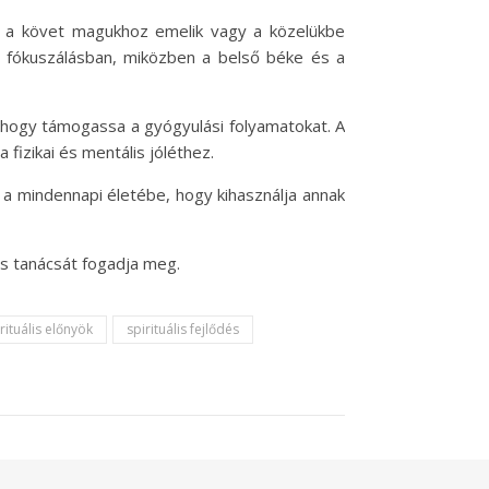
ók a követ magukhoz emelik vagy a közelükbe
 a fókuszálásban, miközben a belső béke és a
i, hogy támogassa a gyógyulási folyamatokat. A
fizikai és mentális jóléthez.
 a mindennapi életébe, hogy kihasználja annak
s tanácsát fogadja meg.
rituális előnyök
spirituális fejlődés