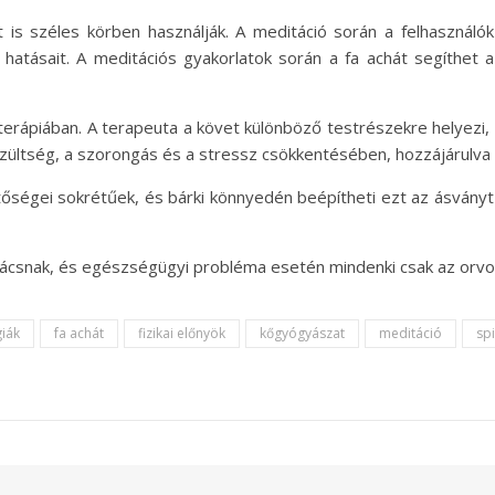
t is széles körben használják. A meditáció során a felhasznál
ai hatásait. A meditációs gyakorlatok során a fa achát segíthet
lyterápiában. A terapeuta a követ különböző testrészekre helyez
zültség, a szorongás és a stressz csökkentésében, hozzájárulva a 
őségei sokrétűek, és bárki könnyedén beépítheti ezt az ásványt
anácsnak, és egészségügyi probléma esetén mindenki csak az orvo
iák
fa achát
fizikai előnyök
kőgyógyászat
meditáció
spi