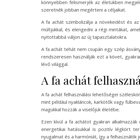
könnyebben felismerjék az életükben megjele
szeretnék jobban megérteni a céljaikat.
A fa achát szimbolizálja a növekedést és az
múltjukkal, és elengedni a régi mintákat, ame
nyitottabbá váljon az új tapasztalatokra.
A fa achát tehát nem csupán egy szép ásvány, 
rendszeresen használják ezt a követ, gyakran
lévő világgal.
A fa achát felhaszn
A fa achát felhasználási lehetőségei szélesk
mint például nyakláncok, karkötők vagy fülbeva
magukkal hozzák a viselőjük életébe.
Ezen kívül a fa achátot gyakran alkalmazzák
energetikai hatásukkal is pozitív légkört 
nyugalmat és a harmóniát, így a felhasználók