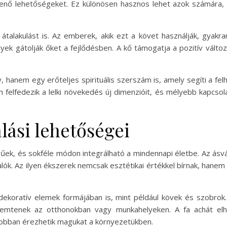
nő lehetőségeket. Ez különösen hasznos lehet azok számára, ak
 átalakulást is. Az emberek, akik ezt a követ használják, gyak
lyek gátolják őket a fejlődésben. A kő támogatja a pozitív válto
hanem egy erőteljes spirituális szerszám is, amely segíti a felh
 felfedezik a lelki növekedés új dimenzióit, és mélyebb kapcsol
álási lehetőségei
örűek, és sokféle módon integrálható a mindennapi életbe. Az ásv
lók. Az ilyen ékszerek nemcsak esztétikai értékkel bírnak, hanem 
 dekoratív elemek formájában is, mint például kövek és szobr
teremtenek az otthonokban vagy munkahelyeken. A fa achát el
 jobban érezhetik magukat a környezetükben.