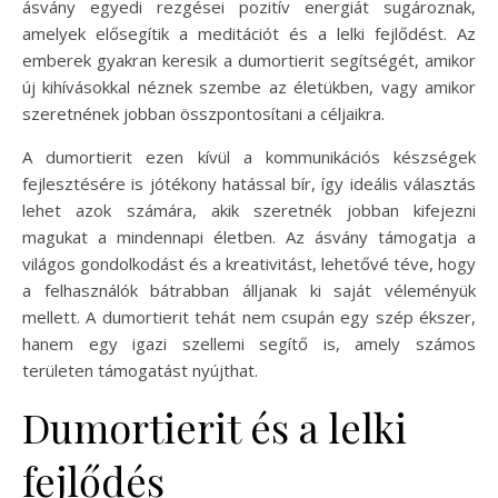
ásvány egyedi rezgései pozitív energiát sugároznak,
amelyek elősegítik a meditációt és a lelki fejlődést. Az
emberek gyakran keresik a dumortierit segítségét, amikor
új kihívásokkal néznek szembe az életükben, vagy amikor
szeretnének jobban összpontosítani a céljaikra.
A dumortierit ezen kívül a kommunikációs készségek
fejlesztésére is jótékony hatással bír, így ideális választás
lehet azok számára, akik szeretnék jobban kifejezni
magukat a mindennapi életben. Az ásvány támogatja a
világos gondolkodást és a kreativitást, lehetővé téve, hogy
a felhasználók bátrabban álljanak ki saját véleményük
mellett. A dumortierit tehát nem csupán egy szép ékszer,
hanem egy igazi szellemi segítő is, amely számos
területen támogatást nyújthat.
Dumortierit és a lelki
fejlődés