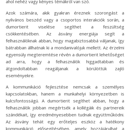
ahol nehéz vagy kényes témákról van szó.
Azok számára, akik gyakran éreznek szorongást a
nyilvános beszéd vagy a csoportos interakciók során, a
dumortierit viselése segíthet a feszültség
csökkentésében. Az ásvány energiája segít a
felhasználóknak abban, hogy magabiztosabbá váljanak, így
bátrabban állhatnak ki a mondanivalójuk mellett. Az érzelmi
egyensúly megteremtése révén a dumortierit lehetőséget
ad arra, hogy a felhasználók higgadtabban és
átgondoltabban reagáljanak a körülöttük zajló
eseményekre.
A kommunikáció fejlesztése nemcsak a személyes
kapcsolatokban, hanem a munkahelyi környezetben is
kulcsfontosságú. A dumortierit segíthet abban, hogy a
felhasználók jobban megértsék a kollégáik és partnereik
szándékait, így eredményesebben tudnak együttműködni.
Az ásvány tehát egy erőteljes eszköz a hatékony
kommunikáció elősegítésében, amely hozzájárulhat a