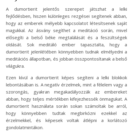
A dumortierit jelentős szerepet játszhat a lelki
fejlődésben, hiszen különleges rezgései segítenek abban,
hogy az emberek mélyebb kapcsolatot létesítsenek saját
magukkal. Az ásvány segíthet a meditáció során, mivel
elősegíti a belső béke megtalálását és a feszültségek
oldását. Sok meditáló ember tapasztalta, hogy a
dumortierit jelenlétében könnyebben tudnak elmélyedni a
meditációs állapotban, és jobban összpontosítanak a belső
világukra.
Ezen kívül a dumortierit képes segíteni a lelki blokkok
lebontásában is. A negatív érzelmek, mint a félelem vagy a
szorongás, gyakran megakadályozzák az embereket
abban, hogy teljes mértékben kifejezhessék önmagukat. A
dumortierit használata során sokan számoltak be arról,
hogy könnyebben tudtak megbirkózni ezekkel az
érzelmekkel, és képesek voltak átlépni a korlátozó
gondolatmintákon.