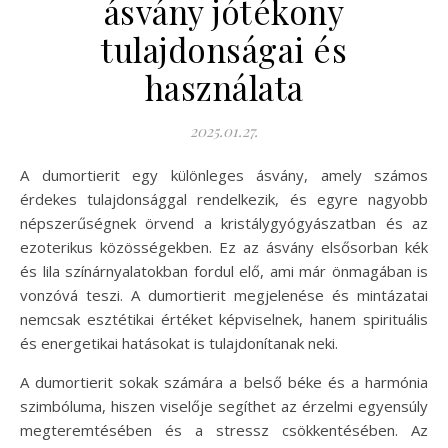
ásvány jótékony
tulajdonságai és
használata
2025.01.27.
A dumortierit egy különleges ásvány, amely számos
érdekes tulajdonsággal rendelkezik, és egyre nagyobb
népszerűségnek örvend a kristálygyógyászatban és az
ezoterikus közösségekben. Ez az ásvány elsősorban kék
és lila színárnyalatokban fordul elő, ami már önmagában is
vonzóvá teszi. A dumortierit megjelenése és mintázatai
nemcsak esztétikai értéket képviselnek, hanem spirituális
és energetikai hatásokat is tulajdonítanak neki.
A dumortierit sokak számára a belső béke és a harmónia
szimbóluma, hiszen viselője segíthet az érzelmi egyensúly
megteremtésében és a stressz csökkentésében. Az