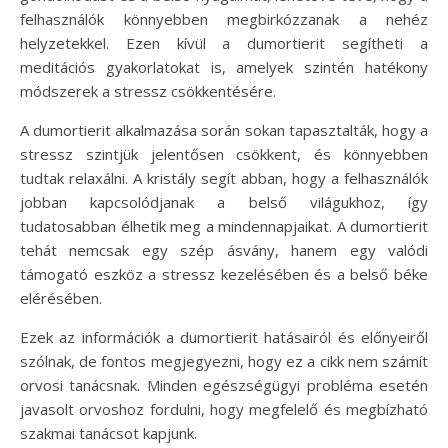
felhasználók könnyebben megbirkózzanak a nehéz
helyzetekkel. Ezen kívül a dumortierit segítheti a
meditációs gyakorlatokat is, amelyek szintén hatékony
módszerek a stressz csökkentésére.
A dumortierit alkalmazása során sokan tapasztalták, hogy a
stressz szintjük jelentősen csökkent, és könnyebben
tudtak relaxálni. A kristály segít abban, hogy a felhasználók
jobban kapcsolódjanak a belső világukhoz, így
tudatosabban élhetik meg a mindennapjaikat. A dumortierit
tehát nemcsak egy szép ásvány, hanem egy valódi
támogató eszköz a stressz kezelésében és a belső béke
elérésében.
Ezek az információk a dumortierit hatásairól és előnyeiről
szólnak, de fontos megjegyezni, hogy ez a cikk nem számít
orvosi tanácsnak. Minden egészségügyi probléma esetén
javasolt orvoshoz fordulni, hogy megfelelő és megbízható
szakmai tanácsot kapjunk.